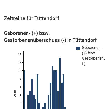
Zeitreihe für Tüttendorf
 Karten
Geborenen- (+) bzw.
Gestorbenenüberschuss (-) in Tüttendorf
Geborenen-
(+) bzw.
14
Gestorbenenüb
12
(-)
n
10
8
6
Anzahl
4
2