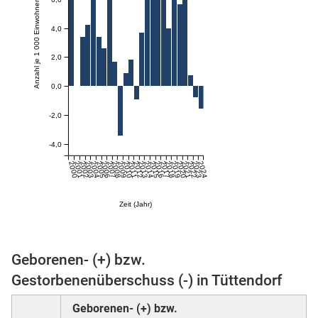
Anzahl je 1 000 Einwohner:innen
4,0
skosten
2,0
0,0
-2,0
-4,0
2000
2001
2002
2003
2004
2005
2006
2007
2008
2009
2010
2011
2012
2013
2014
2015
2016
2017
2018
2019
2020
2021
2022
2023
2024
n
Zeit (Jahr)
nst
Geborenen- (+) bzw.
Gestorbenenüberschuss (-) in Tüttendorf
Geborenen- (+) bzw.