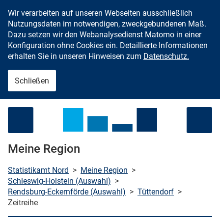
Wir verarbeiten auf unseren Webseiten ausschließlich
Zum Inhalt springen
Nutzungsdaten im notwendigen, zweckgebundenen Maß.
Dazu setzen wir den Webanalysedienst Matomo in einer
Konfiguration ohne Cookies ein. Detaillierte Informationen
erhalten Sie in unseren Hinweisen zum
Datenschutz.
Schließen
Menü öffnen
Meine Region
Statistikamt Nord
>
Meine Region
>
Schleswig-Holstein (Auswahl)
>
Rendsburg-Eckernförde (Auswahl)
>
Tüttendorf
>
che starten
Zeitreihe