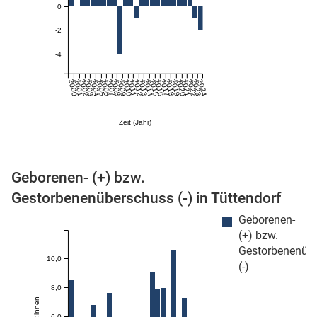
0
-2
-4
2000
2001
2002
2003
2004
2005
2006
2007
2008
2009
2010
2011
2012
2013
2014
2015
2016
2017
2018
2019
2020
2021
2022
2023
2024
Zeit (Jahr)
stätige (Mikrozensus)
Geborenen- (+) bzw.
Gestorbenenüberschuss (-) in Tüttendorf
Geborenen-
(+) bzw.
Gestorbenenüb
10,0
(-)
8,0
6,0