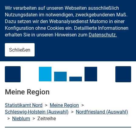
Wir verarbeiten auf unseren Webseiten ausschließlich
Zum Inhalt springen
Nutzungsdaten im notwendigen, zweckgebundenen Maß.
Dazu setzen wir den Webanalysedienst Matomo in einer
Konfiguration ohne Cookies ein. Detaillierte Informationen
erhalten Sie in unseren Hinweisen zum
Datenschutz.
Schließen
Menü öffnen
Meine Region
Statistikamt Nord
>
Meine Region
>
Schleswig-Holstein (Auswahl)
>
Nordfriesland (Auswahl)
>
Nieblum
>
Zeitreihe
che starten