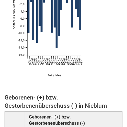
Anzahl je 1 000 Einwohner:innen
-2,0
-4,0
skosten
-6,0
-8,0
-10,0
-12,0
-14,0
-16,0
2000
2001
2002
2003
2004
2005
2006
2007
2008
2009
2010
2011
2012
2013
2014
2015
2016
2017
2018
2019
2020
2021
2022
2023
2024
n
Zeit (Jahr)
nst
Geborenen- (+) bzw.
Gestorbenenüberschuss (-) in Nieblum
Geborenen- (+) bzw.
Gestorbenenüberschuss (-)