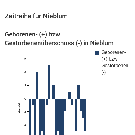
Zeitreihe für Nieblum
 Karten
Geborenen- (+) bzw.
Gestorbenenüberschuss (-) in Nieblum
Geborenen-
(+) bzw.
6
Gestorbenenüb
(-)
4
2
n
0
Anzahl
-2
-4