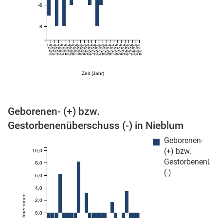
-6
-8
2000
2001
2002
2003
2004
2005
2006
2007
2008
2009
2010
2011
2012
2013
2014
2015
2016
2017
2018
2019
2020
2021
2022
2023
2024
Zeit (Jahr)
stätige (Mikrozensus)
Geborenen- (+) bzw.
Gestorbenenüberschuss (-) in Nieblum
Geborenen-
(+) bzw.
10,0
Gestorbenenüb
8,0
(-)
6,0
4,0
2,0
0,0