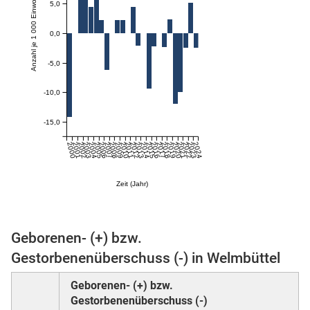
Anzahl je 1 000 Einwohner:innen
5,0
0,0
skosten
-5,0
-10,0
-15,0
2000
2001
2002
2003
2004
2005
2006
2007
2008
2009
2010
2011
2012
2013
2014
2015
2016
2017
2018
2019
2020
2021
2022
2023
2024
n
Zeit (Jahr)
nst
Geborenen- (+) bzw.
Gestorbenenüberschuss (-) in Welmbüttel
Geborenen- (+) bzw.
Gestorbenenüberschuss (-)