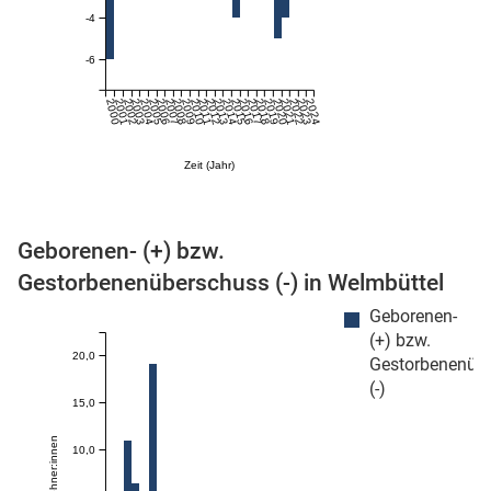
-4
-6
2000
2001
2002
2003
2004
2005
2006
2007
2008
2009
2010
2011
2012
2013
2014
2015
2016
2017
2018
2019
2020
2021
2022
2023
2024
Zeit (Jahr)
stätige (Mikrozensus)
Geborenen- (+) bzw.
Gestorbenenüberschuss (-) in Welmbüttel
Geborenen-
(+) bzw.
20,0
Gestorbenenüb
(-)
15,0
10,0