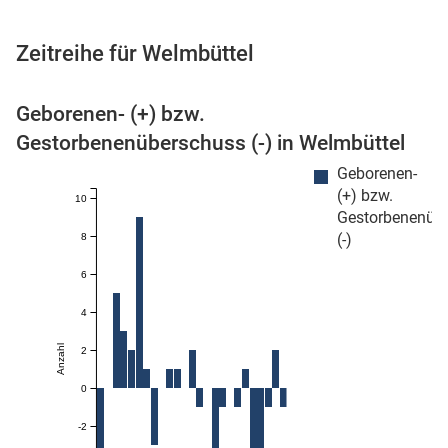
Zeitreihe für Welmbüttel
 Karten
Geborenen- (+) bzw.
Gestorbenenüberschuss (-) in Welmbüttel
Geborenen-
(+) bzw.
10
Gestorbenenüb
(-)
8
6
n
4
Anzahl
2
0
-2