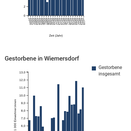
2
0
2000
2001
2002
2003
2004
2005
2006
2007
2008
2009
2010
2011
2012
2013
2014
2015
2016
2017
2018
2019
2020
2021
2022
2023
2024
Zeit (Jahr)
Gestorbene in Wiemersdorf
stätige (Mikrozensus)
Gestorbene
13,0
insgesamt
12,0
11,0
10,0
Anzahl je 1 000 Einwohner:innen
9,0
8,0
7,0
6,0