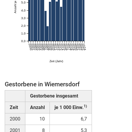
5,0
4,0
skosten
3,0
2,0
1,0
0,0
2000
2001
2002
2003
2004
2005
2006
2007
2008
2009
2010
2011
2012
2013
2014
2015
2016
2017
2018
2019
2020
2021
2022
2023
2024
Zeit (Jahr)
n
Gestorbene in Wiemersdorf
Gestorbene insgesamt
nst
1)
Zeit
Anzahl
je 1 000 Einw.
2000
10
6,7
2001
8
5,3