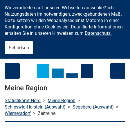
Wir verarbeiten auf unseren Webseiten ausschließlich
Zum Inhalt springen
Nutzungsdaten im notwendigen, zweckgebundenen Maß.
Dazu setzen wir den Webanalysedienst Matomo in einer
Konfiguration ohne Cookies ein. Detaillierte Informationen
erhalten Sie in unseren Hinweisen zum
Datenschutz.
Schließen
Menü öffnen
Meine Region
Statistikamt Nord
>
Meine Region
>
Schleswig-Holstein (Auswahl)
>
Segeberg (Auswahl)
>
Wiemersdorf
>
Zeitreihe
che starten