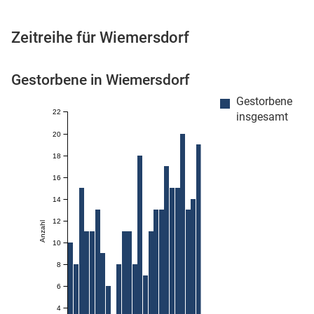
Zeitreihe für Wiemersdorf
 Karten
Gestorbene in Wiemersdorf
Gestorbene
22
insgesamt
20
18
16
14
n
12
Anzahl
10
8
6
4