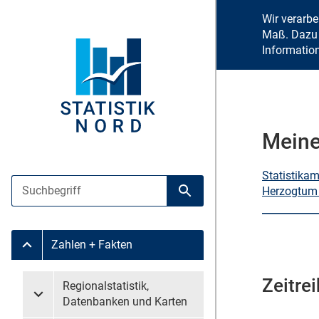
Wir verarb
Maß. Dazu 
Informatio
Meine
Statistika
Suche
Herzogtum
Suche starten
Zahlen + Fakten
Untermenü Zahlen + Fakten
Zeitre
Untermenü überspringen
Regionalstatistik,
Untermenü Regionalstatistik, Datenbanken und Karten
Datenbanken und Karten