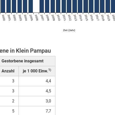
2000
2001
2002
2003
2004
2005
2006
2007
2008
2009
2010
2011
2012
2013
2014
2015
2016
2017
2018
2019
20
Zeit (Jahr)
ene in Klein Pampau
Gestorbene insgesamt
1)
Anzahl
je 1 000 Einw.
3
4,4
3
4,5
2
3,0
5
7,7