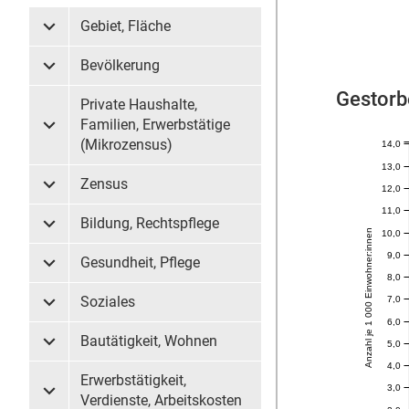
Gebiet, Fläche
Untermenü Gebiet, Fläche
Bevölkerung
Untermenü Bevölkerung
Gestorb
Private Haushalte,
Familien, Erwerbstätige
Untermenü Private Haushalte, Familien, Erwerbstätige (
(Mikrozensus)
14,0
13,0
Zensus
12,0
Untermenü Zensus
11,0
Bildung, Rechtspflege
Untermenü Bildung, Rechtspflege
Anzahl je 1 000 Einwohner:innen
10,0
9,0
Gesundheit, Pflege
Untermenü Gesundheit, Pflege
8,0
7,0
Soziales
Untermenü Soziales
6,0
Bautätigkeit, Wohnen
5,0
Untermenü Bautätigkeit, Wohnen
4,0
Erwerbstätigkeit,
3,0
Untermenü Erwerbstätigkeit, Verdienste, Arbeitskosten
Verdienste, Arbeitskosten