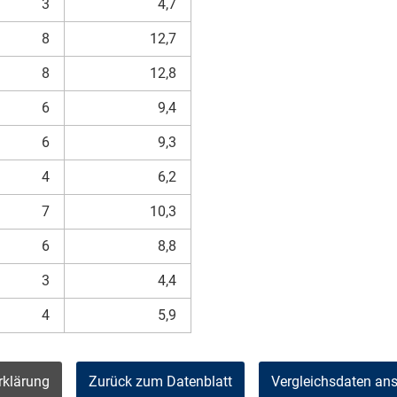
3
4,7
8
12,7
8
12,8
6
9,4
6
9,3
4
6,2
7
10,3
6
8,8
3
4,4
4
5,9
rklärung
Zurück zum Datenblatt
Vergleichsdaten an