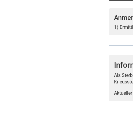
Anmer
1) Ermit
Infor
Als Ster
Kriegsst
Aktueller