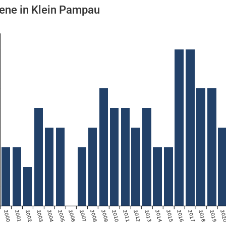
ene in Klein Pampau
2000
2001
2002
2003
2004
2005
2006
2007
2008
2009
2010
2011
2012
2013
2014
2015
2016
2017
2018
2019
20