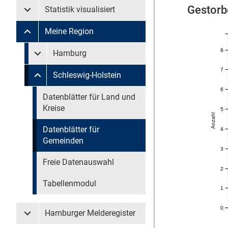
Gestorb
Statistik visualisiert
Untermenü Statistik visualisiert
Meine Region
Untermenü Meine Region
8
Untermenü überspringen
Hamburg
Untermenü Meine Region Hamburg
7
Schleswig-Holstein
Untermenü Meine Region Schleswig-Holstein
6
Untermenü überspringen
Datenblätter für Land und
Kreise
5
Anzahl
Datenblätter für
4
Gemeinden
3
Freie Datenauswahl
2
Tabellenmodul
1
0
Hamburger Melderegister
Untermenü Hamburger Melderegister