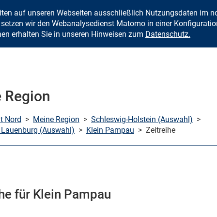
eiten auf unseren Webseiten ausschließlich Nutzungsdaten im
Zum Inhalt springen
setzen wir den Webanalysedienst Matomo in einer Konfiguration 
nen erhalten Sie in unseren Hinweisen zum
Datenschutz.
 Region
mt Nord
>
Meine Region
>
Schleswig-Holstein (Auswahl)
>
 Lauenburg (Auswahl)
>
Klein Pampau
>
Zeitreihe
ihe für Klein Pampau