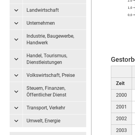
2,0
1,0
Landwirtschaft
Untermenü Landwirtschaft
0,0
Unternehmen
Untermenü Unternehmen
Industrie, Baugewerbe,
Untermenü Industrie, Baugewerbe, Handwerk
Handwerk
Handel, Tourismus,
Gestorb
Untermenü Handel, Tourismus, Dienstleistungen
Dienstleistungen
Volkswirtschaft, Preise
Untermenü Volkswirtschaft, Preise
Zeit
Steuern, Finanzen,
Untermenü Steuern, Finanzen, Öffentlicher Dienst
Öffentlicher Dienst
2000
2001
Transport, Verkehr
Untermenü Transport, Verkehr
2002
Umwelt, Energie
Untermenü Umwelt, Energie
2003