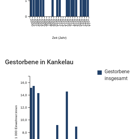
1
0
2000
2001
2002
2003
2004
2005
2006
2007
2008
2009
2010
2011
2012
2013
2014
2015
2016
2017
2018
2019
2020
2021
2022
2023
2024
Zeit (Jahr)
Gestorbene in Kankelau
stätige (Mikrozensus)
Gestorbene
insgesamt
16,0
14,0
Anzahl je 1 000 Einwohner:innen
12,0
10,0
8,0