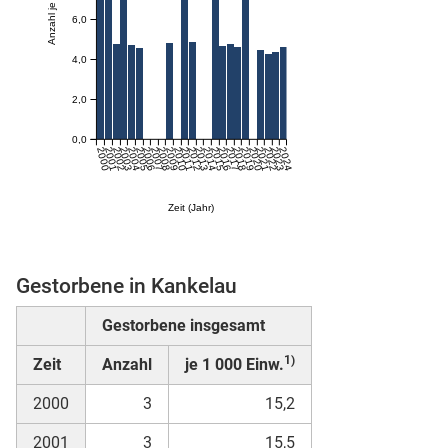
6,0
skosten
4,0
2,0
0,0
2000
2001
2002
2003
2004
2005
2006
2007
2008
2009
2010
2011
2012
2013
2014
2015
2016
2017
2018
2019
2020
2021
2022
2023
2024
Zeit (Jahr)
n
Gestorbene in Kankelau
Gestorbene insgesamt
nst
1)
Zeit
Anzahl
je 1 000 Einw.
2000
3
15,2
2001
3
15,5