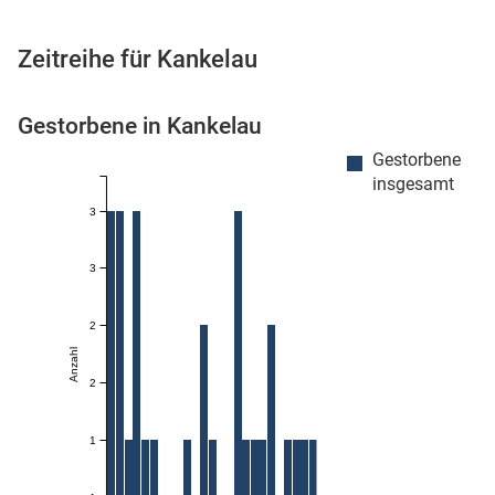
Zeitreihe für Kankelau
 Karten
Gestorbene in Kankelau
Gestorbene
insgesamt
3
3
n
2
Anzahl
2
1