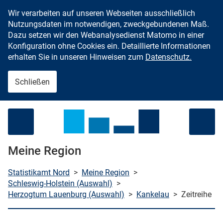
Wir verarbeiten auf unseren Webseiten ausschließlich
Zum Inhalt springen
Nutzungsdaten im notwendigen, zweckgebundenen Maß.
Dazu setzen wir den Webanalysedienst Matomo in einer
Konfiguration ohne Cookies ein. Detaillierte Informationen
erhalten Sie in unseren Hinweisen zum
Datenschutz.
Schließen
Menü öffnen
Meine Region
Statistikamt Nord
>
Meine Region
>
Schleswig-Holstein (Auswahl)
>
Herzogtum Lauenburg (Auswahl)
>
Kankelau
>
Zeitreihe
che starten