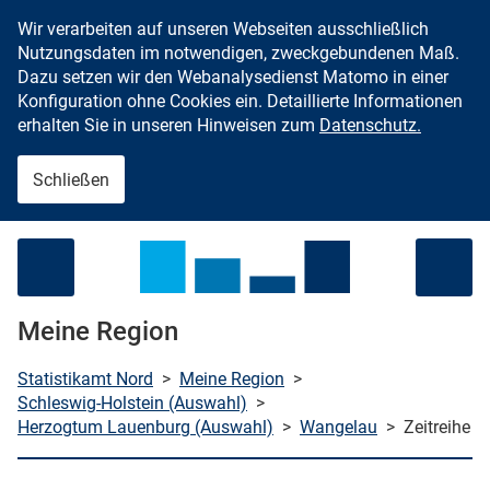
Wir verarbeiten auf unseren Webseiten ausschließlich
Zum Inhalt springen
Nutzungsdaten im notwendigen, zweckgebundenen Maß.
Dazu setzen wir den Webanalysedienst Matomo in einer
Konfiguration ohne Cookies ein. Detaillierte Informationen
erhalten Sie in unseren Hinweisen zum
Datenschutz.
Schließen
Menü öffnen
Meine Region
Statistikamt Nord
>
Meine Region
>
Schleswig-Holstein (Auswahl)
>
Herzogtum Lauenburg (Auswahl)
>
Wangelau
>
Zeitreihe
che starten