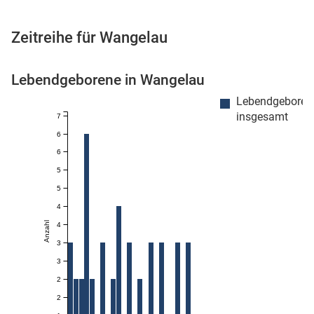
Zeitreihe für Wangelau
 Karten
Lebendgeborene in Wangelau
Lebendgeboren
insgesamt
7
6
6
5
5
n
4
Anzahl
4
3
3
2
2