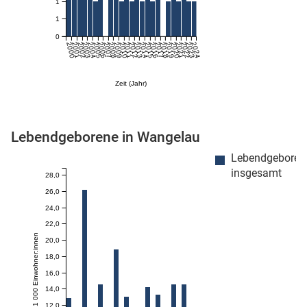
1
1
0
2000
2001
2002
2003
2004
2005
2006
2007
2008
2009
2010
2011
2012
2013
2014
2015
2016
2017
2018
2019
2020
2021
2022
2023
2024
Zeit (Jahr)
Lebendgeborene in Wangelau
stätige (Mikrozensus)
Lebendgeboren
insgesamt
28,0
26,0
24,0
22,0
Anzahl je 1 000 Einwohner:innen
20,0
18,0
16,0
14,0
12,0