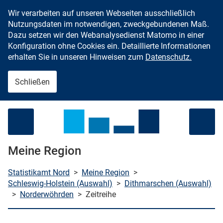
Wir verarbeiten auf unseren Webseiten ausschließlich
Zum Inhalt springen
Nutzungsdaten im notwendigen, zweckgebundenen Maß.
Dazu setzen wir den Webanalysedienst Matomo in einer
Konfiguration ohne Cookies ein. Detaillierte Informationen
erhalten Sie in unseren Hinweisen zum
Datenschutz.
Schließen
Menü öffnen
Meine Region
Statistikamt Nord
>
Meine Region
>
Schleswig-Holstein (Auswahl)
>
Dithmarschen (Auswahl)
>
Norderwöhrden
>
Zeitreihe
che starten