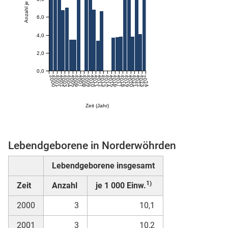
6,0
skosten
4,0
2,0
0,0
2000
2001
2002
2003
2004
2005
2006
2007
2008
2009
2010
2011
2012
2013
2014
2015
2016
2017
2018
2019
2020
2021
2022
2023
2024
Zeit (Jahr)
n
Lebendgeborene in Norderwöhrden
Lebendgeborene insgesamt
nst
1)
Zeit
Anzahl
je 1 000 Einw.
2000
3
10,1
2001
3
10,2