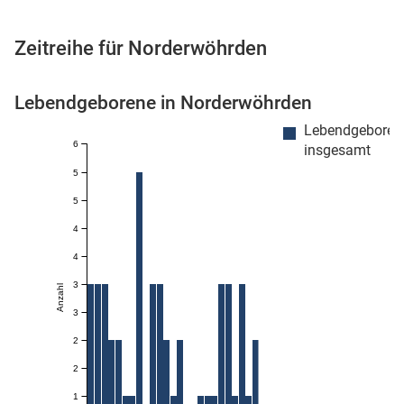
Zeitreihe für Norderwöhrden
 Karten
Lebendgeborene in Norderwöhrden
Lebendgeboren
6
insgesamt
5
5
4
4
n
3
Anzahl
3
2
2
1