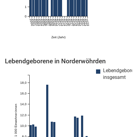
1
0
2000
2001
2002
2003
2004
2005
2006
2007
2008
2009
2010
2011
2012
2013
2014
2015
2016
2017
2018
2019
2020
2021
2022
2023
2024
Zeit (Jahr)
Lebendgeborene in Norderwöhrden
stätige (Mikrozensus)
Lebendgeboren
insgesamt
18,0
16,0
14,0
Anzahl je 1 000 Einwohner:innen
12,0
10,0
8,0