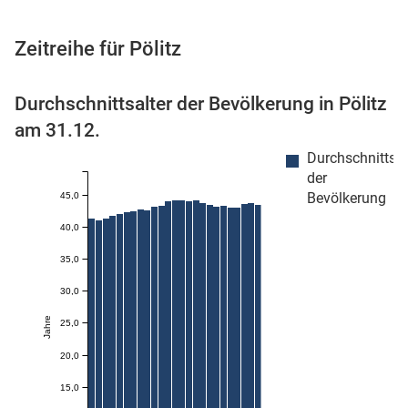
Zeitreihe für Pölitz
 Karten
Durchschnittsalter der Bevölkerung in Pölitz
am 31.12.
Durchschnittsal
der
Bevölkerung
45,0
40,0
35,0
n
30,0
Jahre
25,0
20,0
15,0