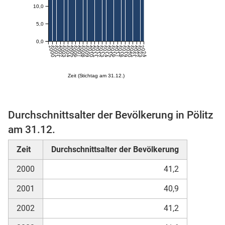
10,0
5,0
0,0
2000
2001
2002
2003
2004
2005
2006
2007
2008
2009
2010
2011
2012
2013
2014
2015
2016
2017
2018
2019
2020
2021
2022
2023
2024
Zeit (Stichtag am 31.12.)
stätige (Mikrozensus)
Durchschnittsalter der Bevölkerung in Pölitz
am 31.12.
Zeit
Durchschnittsalter der Bevölkerung
2000
41,2
2001
40,9
2002
41,2