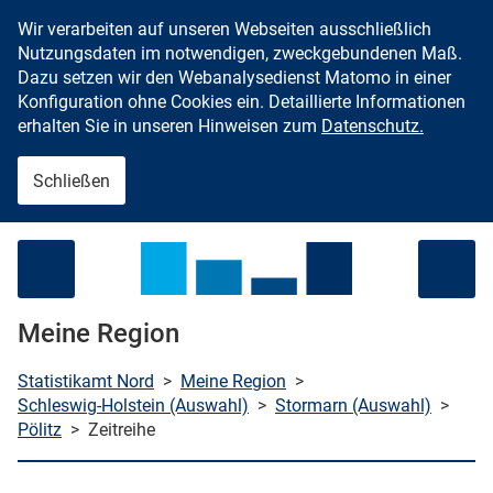
Wir verarbeiten auf unseren Webseiten ausschließlich
Zum Inhalt springen
Nutzungsdaten im notwendigen, zweckgebundenen Maß.
Dazu setzen wir den Webanalysedienst Matomo in einer
Konfiguration ohne Cookies ein. Detaillierte Informationen
erhalten Sie in unseren Hinweisen zum
Datenschutz.
Schließen
Menü öffnen
Meine Region
Statistikamt Nord
>
Meine Region
>
Schleswig-Holstein (Auswahl)
>
Stormarn (Auswahl)
>
Pölitz
>
Zeitreihe
che starten