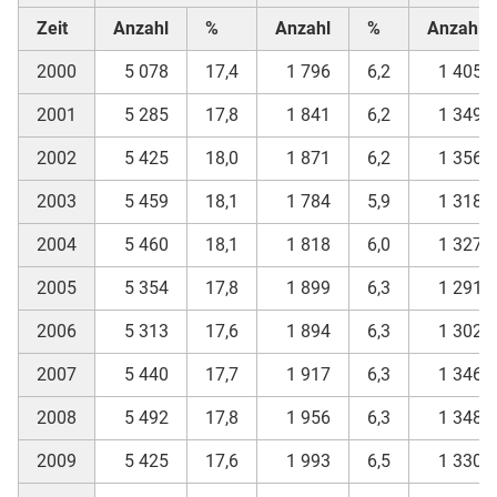
Zeit
Anzahl
%
Anzahl
%
Anzahl
2000
5 078
17,4
1 796
6,2
1 405
2001
5 285
17,8
1 841
6,2
1 349
2002
5 425
18,0
1 871
6,2
1 356
2003
5 459
18,1
1 784
5,9
1 318
2004
5 460
18,1
1 818
6,0
1 327
2005
5 354
17,8
1 899
6,3
1 291
2006
5 313
17,6
1 894
6,3
1 302
2007
5 440
17,7
1 917
6,3
1 346
2008
5 492
17,8
1 956
6,3
1 348
2009
5 425
17,6
1 993
6,5
1 330