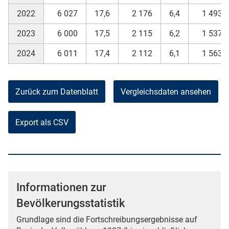
2022
6 027
17,6
2 176
6,4
1 493
2023
6 000
17,5
2 115
6,2
1 537
2024
6 011
17,4
2 112
6,1
1 563
Zurück zum Datenblatt
Vergleichsdaten ansehen
Export als CSV
Informationen zur
Bevölkerungsstatistik
Grundlage sind die Fortschreibungsergebnisse auf