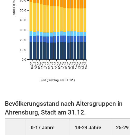
60,0
Anteil in %
50,0
skosten
40,0
30,0
20,0
10,0
0,0
2000
2005
2010
2011
2012
2013
2014
2015
2016
2017
2018
2019
2020
2021
2022
2023
2024
n
Zeit (Stichtag am 31.12.)
nst
Bevölkerungsstand nach Altersgruppen in
Ahrensburg, Stadt am 31.12.
0-17 Jahre
18-24 Jahre
25-29 J