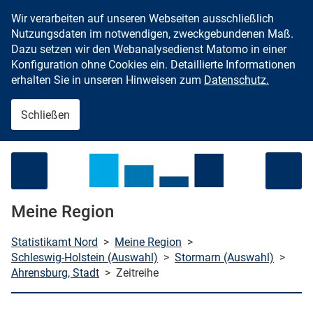
Wir verarbeiten auf unseren Webseiten ausschließlich
Zum Inhalt springen
Nutzungsdaten im notwendigen, zweckgebundenen Maß.
Dazu setzen wir den Webanalysedienst Matomo in einer
Konfiguration ohne Cookies ein. Detaillierte Informationen
erhalten Sie in unseren Hinweisen zum
Datenschutz.
Schließen
Menü öffnen
Meine Region
Statistikamt Nord
>
Meine Region
>
Schleswig-Holstein (Auswahl)
>
Stormarn (Auswahl)
>
Ahrensburg, Stadt
>
Zeitreihe
che starten