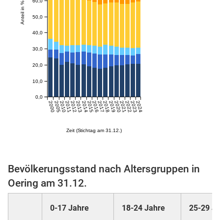
60,0
Anteil in %
50,0
skosten
40,0
30,0
20,0
10,0
0,0
2000
2005
2010
2011
2012
2013
2014
2015
2016
2017
2018
2019
2020
2021
2022
2023
2024
n
Zeit (Stichtag am 31.12.)
nst
Bevölkerungsstand nach Altersgruppen in
Oering am 31.12.
0-17 Jahre
18-24 Jahre
25-29 J