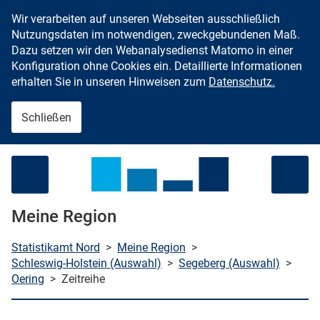
Wir verarbeiten auf unseren Webseiten ausschließlich
Zum Inhalt springen
Nutzungsdaten im notwendigen, zweckgebundenen Maß.
Dazu setzen wir den Webanalysedienst Matomo in einer
Konfiguration ohne Cookies ein. Detaillierte Informationen
erhalten Sie in unseren Hinweisen zum
Datenschutz.
Schließen
Menü öffnen
Meine Region
Statistikamt Nord
>
Meine Region
>
Schleswig-Holstein (Auswahl)
>
Segeberg (Auswahl)
>
Oering
>
Zeitreihe
che starten