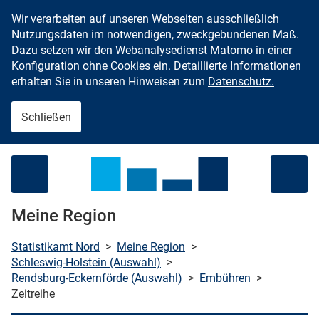
Wir verarbeiten auf unseren Webseiten ausschließlich
Zum Inhalt springen
Nutzungsdaten im notwendigen, zweckgebundenen Maß.
Dazu setzen wir den Webanalysedienst Matomo in einer
Konfiguration ohne Cookies ein. Detaillierte Informationen
erhalten Sie in unseren Hinweisen zum
Datenschutz.
Schließen
Menü öffnen
Meine Region
Statistikamt Nord
>
Meine Region
>
Schleswig-Holstein (Auswahl)
>
Rendsburg-Eckernförde (Auswahl)
>
Embühren
>
che starten
Zeitreihe