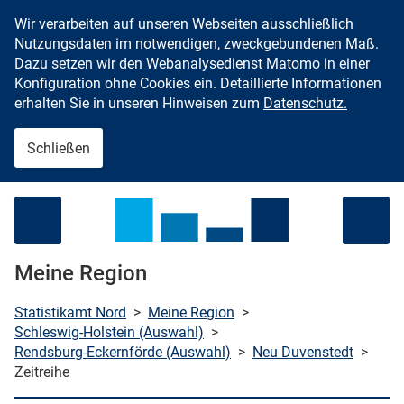
Wir verarbeiten auf unseren Webseiten ausschließlich
Zum Inhalt springen
Nutzungsdaten im notwendigen, zweckgebundenen Maß.
Dazu setzen wir den Webanalysedienst Matomo in einer
Konfiguration ohne Cookies ein. Detaillierte Informationen
erhalten Sie in unseren Hinweisen zum
Datenschutz.
Schließen
Menü öffnen
Meine Region
Statistikamt Nord
>
Meine Region
>
Schleswig-Holstein (Auswahl)
>
Rendsburg-Eckernförde (Auswahl)
>
Neu Duvenstedt
>
che starten
Zeitreihe