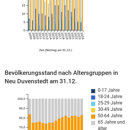
15
10
5
0
2000
2005
2010
2011
2012
2013
2014
2015
2016
2017
2018
2019
2020
2021
2022
2023
2024
Zeit (Stichtag am 31.12.)
stätige (Mikrozensus)
Bevölkerungsstand nach Altersgruppen in
Neu Duvenstedt am 31.12.
0-17 Jahre
18-24 Jahre
100,0
25-29 Jahre
30-49 Jahre
90,0
50-64 Jahre
80,0
65 Jahre und
70,0
älter