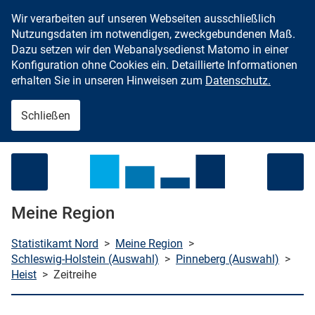
Wir verarbeiten auf unseren Webseiten ausschließlich
Zum Inhalt springen
Nutzungsdaten im notwendigen, zweckgebundenen Maß.
Dazu setzen wir den Webanalysedienst Matomo in einer
Konfiguration ohne Cookies ein. Detaillierte Informationen
erhalten Sie in unseren Hinweisen zum
Datenschutz.
Schließen
Menü öffnen
Meine Region
Statistikamt Nord
>
Meine Region
>
Schleswig-Holstein (Auswahl)
>
Pinneberg (Auswahl)
>
Heist
>
Zeitreihe
che starten