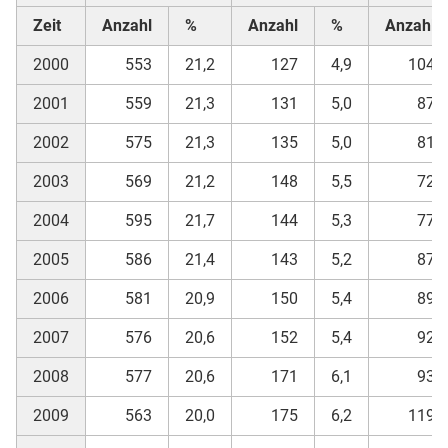
Zeit
Anzahl
%
Anzahl
%
Anzahl
2000
553
21,2
127
4,9
104
2001
559
21,3
131
5,0
87
2002
575
21,3
135
5,0
81
2003
569
21,2
148
5,5
72
2004
595
21,7
144
5,3
77
2005
586
21,4
143
5,2
87
2006
581
20,9
150
5,4
89
2007
576
20,6
152
5,4
92
2008
577
20,6
171
6,1
93
2009
563
20,0
175
6,2
119