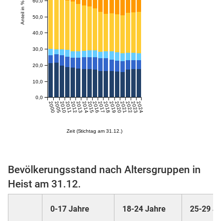
60,0
Anteil in %
50,0
skosten
40,0
30,0
20,0
10,0
0,0
2000
2005
2010
2011
2012
2013
2014
2015
2016
2017
2018
2019
2020
2021
2022
2023
2024
n
Zeit (Stichtag am 31.12.)
nst
Bevölkerungsstand nach Altersgruppen in
Heist am 31.12.
0-17 Jahre
18-24 Jahre
25-29 J