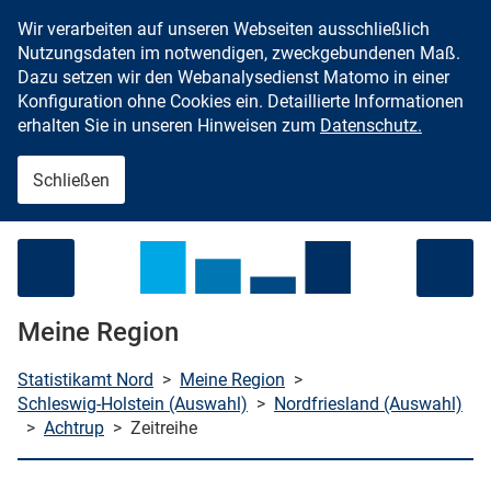
Wir verarbeiten auf unseren Webseiten ausschließlich
Zum Inhalt springen
Nutzungsdaten im notwendigen, zweckgebundenen Maß.
Dazu setzen wir den Webanalysedienst Matomo in einer
Konfiguration ohne Cookies ein. Detaillierte Informationen
erhalten Sie in unseren Hinweisen zum
Datenschutz.
Schließen
Menü öffnen
Meine Region
Statistikamt Nord
>
Meine Region
>
Schleswig-Holstein (Auswahl)
>
Nordfriesland (Auswahl)
>
Achtrup
>
Zeitreihe
che starten