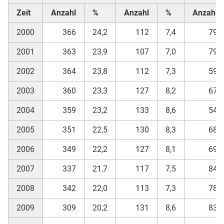
Zeit
Anzahl
%
Anzahl
%
Anzahl
2000
366
24,2
112
7,4
79
2001
363
23,9
107
7,0
79
2002
364
23,8
112
7,3
59
2003
360
23,3
127
8,2
67
2004
359
23,2
133
8,6
54
2005
351
22,5
130
8,3
68
2006
349
22,2
127
8,1
69
2007
337
21,7
117
7,5
84
2008
342
22,0
113
7,3
78
2009
309
20,2
131
8,6
83