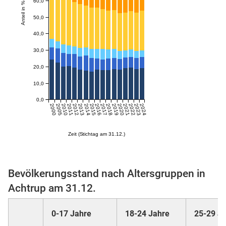
60,0
Anteil in %
50,0
skosten
40,0
30,0
20,0
10,0
0,0
2000
2005
2010
2011
2012
2013
2014
2015
2016
2017
2018
2019
2020
2021
2022
2023
2024
n
Zeit (Stichtag am 31.12.)
nst
Bevölkerungsstand nach Altersgruppen in
Achtrup am 31.12.
0-17 Jahre
18-24 Jahre
25-29 J