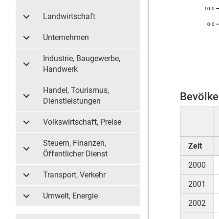
10,0
Landwirtschaft
Untermenü Landwirtschaft
0,0
Unternehmen
Untermenü Unternehmen
Industrie, Baugewerbe,
Untermenü Industrie, Baugewerbe, Handwerk
Handwerk
Handel, Tourismus,
Bevölke
Untermenü Handel, Tourismus, Dienstleistungen
Dienstleistungen
Volkswirtschaft, Preise
Untermenü Volkswirtschaft, Preise
Steuern, Finanzen,
Zeit
Untermenü Steuern, Finanzen, Öffentlicher Dienst
Öffentlicher Dienst
2000
Transport, Verkehr
Untermenü Transport, Verkehr
2001
Umwelt, Energie
Untermenü Umwelt, Energie
2002