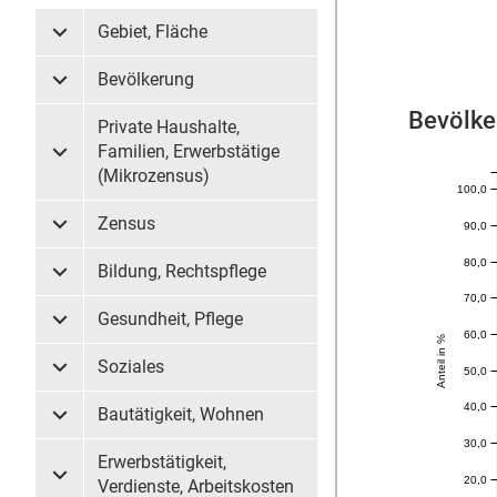
Gebiet, Fläche
Untermenü Gebiet, Fläche
Bevölkerung
Untermenü Bevölkerung
Bevölke
Private Haushalte,
Familien, Erwerbstätige
Untermenü Private Haushalte, Familien, Erwerbstätige (
(Mikrozensus)
100,0
Zensus
90,0
Untermenü Zensus
80,0
Bildung, Rechtspflege
Untermenü Bildung, Rechtspflege
70,0
Gesundheit, Pflege
Untermenü Gesundheit, Pflege
60,0
Anteil in %
Soziales
50,0
Untermenü Soziales
40,0
Bautätigkeit, Wohnen
Untermenü Bautätigkeit, Wohnen
30,0
Erwerbstätigkeit,
20,0
Untermenü Erwerbstätigkeit, Verdienste, Arbeitskosten
Verdienste, Arbeitskosten