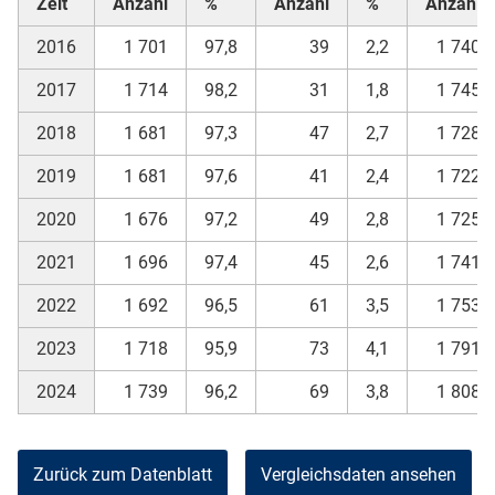
Zeit
Anzahl
%
Anzahl
%
Anzahl
2016
1 701
97,8
39
2,2
1 740
2017
1 714
98,2
31
1,8
1 745
2018
1 681
97,3
47
2,7
1 728
2019
1 681
97,6
41
2,4
1 722
2020
1 676
97,2
49
2,8
1 725
2021
1 696
97,4
45
2,6
1 741
2022
1 692
96,5
61
3,5
1 753
2023
1 718
95,9
73
4,1
1 791
2024
1 739
96,2
69
3,8
1 808
Zurück zum Datenblatt
Vergleichsdaten ansehen