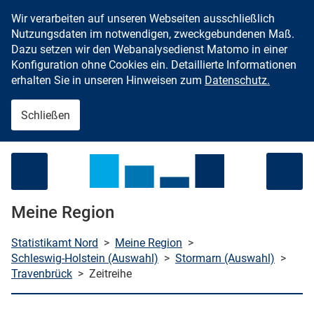
Wir verarbeiten auf unseren Webseiten ausschließlich
Zum Inhalt springen
Nutzungsdaten im notwendigen, zweckgebundenen Maß.
Dazu setzen wir den Webanalysedienst Matomo in einer
Konfiguration ohne Cookies ein. Detaillierte Informationen
erhalten Sie in unseren Hinweisen zum
Datenschutz.
Schließen
Menü öffnen
Meine Region
Statistikamt Nord
>
Meine Region
>
Schleswig-Holstein (Auswahl)
>
Stormarn (Auswahl)
>
Travenbrück
>
Zeitreihe
che starten