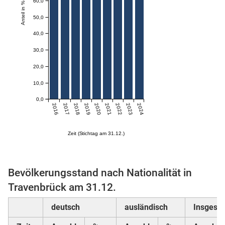
60,0
Anteil in %
50,0
skosten
40,0
30,0
20,0
10,0
0,0
2016
2017
2018
2019
2020
2021
2022
2023
2024
n
Zeit (Stichtag am 31.12.)
nst
Bevölkerungsstand nach Nationalität in
Travenbrück am 31.12.
deutsch
ausländisch
Insgesa