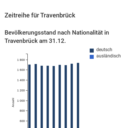
Zeitreihe für Travenbrück
 Karten
Bevölkerungsstand nach Nationalität in
Travenbrück am 31.12.
deutsch
ausländisch
1 800
1 600
1 400
n
1 200
Anzahl
1 000
800
600