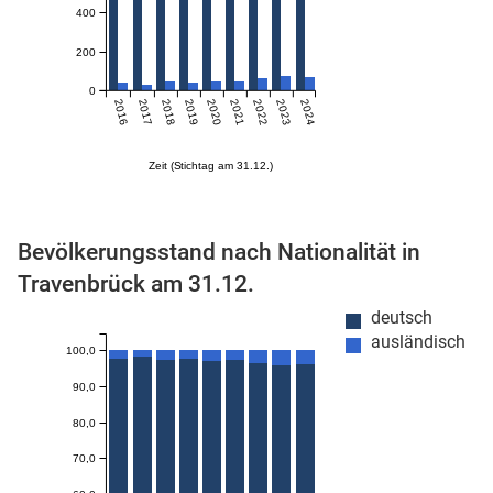
400
200
0
2016
2017
2018
2019
2020
2021
2022
2023
2024
Zeit (Stichtag am 31.12.)
stätige (Mikrozensus)
Bevölkerungsstand nach Nationalität in
Travenbrück am 31.12.
deutsch
ausländisch
100,0
90,0
80,0
70,0