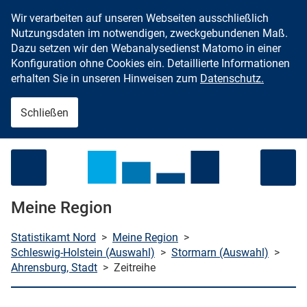
Wir verarbeiten auf unseren Webseiten ausschließlich
Zum Inhalt springen
Nutzungsdaten im notwendigen, zweckgebundenen Maß.
Dazu setzen wir den Webanalysedienst Matomo in einer
Konfiguration ohne Cookies ein. Detaillierte Informationen
erhalten Sie in unseren Hinweisen zum
Datenschutz.
Schließen
Menü öffnen
Meine Region
Statistikamt Nord
>
Meine Region
>
Schleswig-Holstein (Auswahl)
>
Stormarn (Auswahl)
>
Ahrensburg, Stadt
>
Zeitreihe
che starten