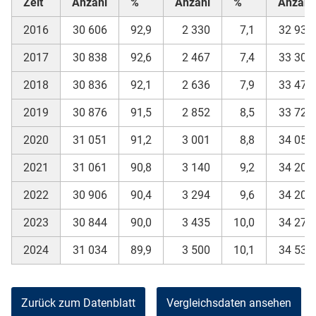
Zeit
Anzahl
%
Anzahl
%
Anzahl
2016
30 606
92,9
2 330
7,1
32 936
2017
30 838
92,6
2 467
7,4
33 305
2018
30 836
92,1
2 636
7,9
33 472
2019
30 876
91,5
2 852
8,5
33 728
2020
31 051
91,2
3 001
8,8
34 052
2021
31 061
90,8
3 140
9,2
34 201
2022
30 906
90,4
3 294
9,6
34 200
2023
30 844
90,0
3 435
10,0
34 279
2024
31 034
89,9
3 500
10,1
34 534
Zurück zum Datenblatt
Vergleichsdaten ansehen