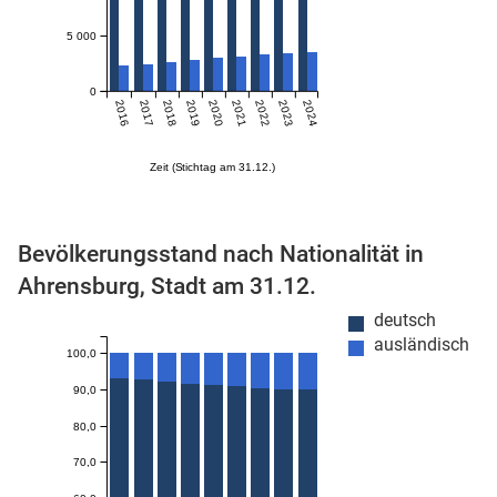
5 000
0
2016
2017
2018
2019
2020
2021
2022
2023
2024
Zeit (Stichtag am 31.12.)
stätige (Mikrozensus)
Bevölkerungsstand nach Nationalität in
Ahrensburg, Stadt am 31.12.
deutsch
ausländisch
100,0
90,0
80,0
70,0