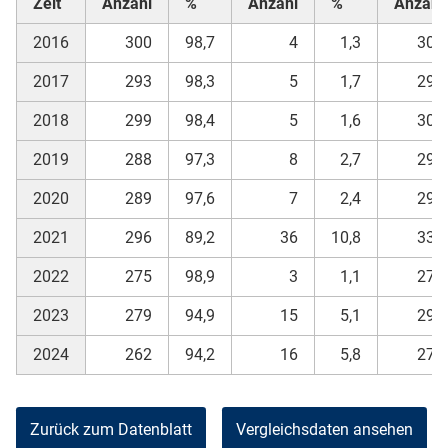
Zeit
Anzahl
%
Anzahl
%
Anzahl
2016
300
98,7
4
1,3
304
2017
293
98,3
5
1,7
298
2018
299
98,4
5
1,6
304
2019
288
97,3
8
2,7
296
2020
289
97,6
7
2,4
296
2021
296
89,2
36
10,8
332
2022
275
98,9
3
1,1
278
2023
279
94,9
15
5,1
294
2024
262
94,2
16
5,8
278
Zurück zum Datenblatt
Vergleichsdaten ansehen