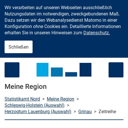
Wir verarbeiten auf unseren Webseiten ausschließlich
Zum Inhalt springen
Nutzungsdaten im notwendigen, zweckgebundenen Maß.
Dazu setzen wir den Webanalysedienst Matomo in einer
Konfiguration ohne Cookies ein. Detaillierte Informationen
erhalten Sie in unseren Hinweisen zum
Datenschutz.
Schließen
Menü öffnen
Meine Region
Statistikamt Nord
>
Meine Region
>
Schleswig-Holstein (Auswahl)
>
Herzogtum Lauenburg (Auswahl)
>
Grinau
>
Zeitreihe
che starten