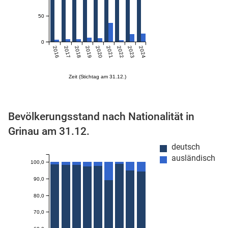
50
0
2016
2017
2018
2019
2020
2021
2022
2023
2024
Zeit (Stichtag am 31.12.)
stätige (Mikrozensus)
Bevölkerungsstand nach Nationalität in
Grinau am 31.12.
deutsch
ausländisch
100,0
90,0
80,0
70,0