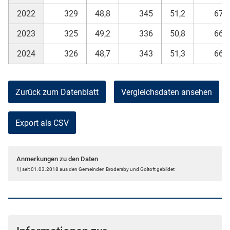
2022
329
48,8
345
51,2
674
2023
325
49,2
336
50,8
661
2024
326
48,7
343
51,3
669
Zurück zum Datenblatt
Vergleichsdaten ansehen
Export als CSV
Anmerkungen zu den Daten
1) seit 01.03.2018 aus den Gemeinden Brodersby und Goltoft gebildet