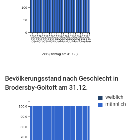
100
50
0
2000
2001
2002
2003
2004
2005
2006
2007
2008
2009
2010
2011
2012
2013
2014
2015
2016
2017
2018
2019
2020
2021
2022
2023
2024
Zeit (Stichtag am 31.12.)
stätige (Mikrozensus)
Bevölkerungsstand nach Geschlecht in
Brodersby-Goltoft am 31.12.
weiblich
männlich
100,0
90,0
80,0
70,0