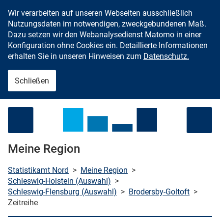
Wir verarbeiten auf unseren Webseiten ausschließlich
Zum Inhalt springen
Nutzungsdaten im notwendigen, zweckgebundenen Maß.
Dazu setzen wir den Webanalysedienst Matomo in einer
Konfiguration ohne Cookies ein. Detaillierte Informationen
erhalten Sie in unseren Hinweisen zum
Datenschutz.
Schließen
Menü öffnen
Meine Region
Statistikamt Nord
>
Meine Region
>
Schleswig-Holstein (Auswahl)
>
Schleswig-Flensburg (Auswahl)
>
Brodersby-Goltoft
>
che starten
Zeitreihe