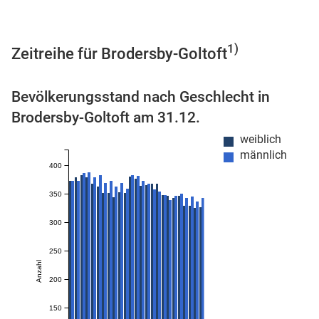
1)
Zeitreihe für Brodersby-Goltoft
 Karten
Bevölkerungsstand nach Geschlecht in
Brodersby-Goltoft am 31.12.
weiblich
männlich
400
350
n
300
250
Anzahl
200
150