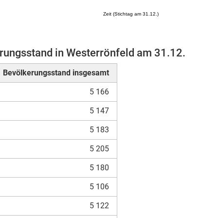
Zeit (Stichtag am 31.12.)
rungsstand in Westerrönfeld am 31.12.
Mikrozensus)
Bevölkerungsstand insgesamt
5 166
5 147
5 183
5 205
5 180
5 106
5 122