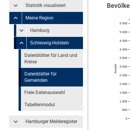
Bevölke
Statistik visualisiert
Untermenü Statistik visualisiert
Meine Region
Untermenü Meine Region
5 500
Untermenü überspringen
Hamburg
5 000
Untermenü Meine Region Hamburg
4 500
Schleswig-Holstein
Untermenü Meine Region Schleswig-Holstein
4 000
Untermenü überspringen
Datenblätter für Land und
3 500
Kreise
Anzahl
3 000
Datenblätter für
2 500
Gemeinden
2 000
Freie Datenauswahl
1 500
1 000
Tabellenmodul
500
0
Hamburger Melderegister
Untermenü Hamburger Melderegister