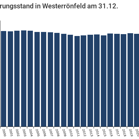
rungsstand in Westerrönfeld am 31.12.
2000
2001
2002
2003
2004
2005
2006
2007
2008
2009
2010
2011
2012
2013
2014
2015
2016
2017
2018
2019
20