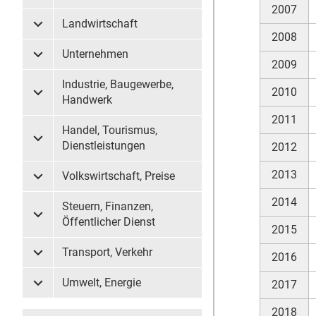
2007
Landwirtschaft
Untermenü Landwirtschaft
2008
Unternehmen
Untermenü Unternehmen
2009
Industrie, Baugewerbe,
2010
Untermenü Industrie, Baugewerbe, Handwerk
Handwerk
2011
Handel, Tourismus,
Untermenü Handel, Tourismus, Dienstleistungen
Dienstleistungen
2012
2013
Volkswirtschaft, Preise
Untermenü Volkswirtschaft, Preise
2014
Steuern, Finanzen,
Untermenü Steuern, Finanzen, Öffentlicher Dienst
Öffentlicher Dienst
2015
Transport, Verkehr
2016
Untermenü Transport, Verkehr
Umwelt, Energie
2017
Untermenü Umwelt, Energie
2018