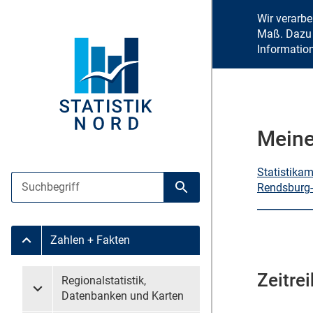
Wir verarb
Maß. Dazu 
Informatio
Meine
Statistika
Suche
Rendsburg-
Suche starten
Zahlen + Fakten
Untermenü Zahlen + Fakten
Zeitre
Untermenü überspringen
Regionalstatistik,
Untermenü Regionalstatistik, Datenbanken und Karten
Datenbanken und Karten