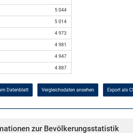
5 044
5 014
4 973
4 981
4 947
4 887
um Datenblatt
Vergleichsdaten ansehen
Export als 
mationen zur Bevölkerungsstatistik