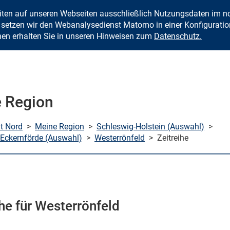
eiten auf unseren Webseiten ausschließlich Nutzungsdaten im
Zum Inhalt springen
setzen wir den Webanalysedienst Matomo in einer Konfiguration 
nen erhalten Sie in unseren Hinweisen zum
Datenschutz.
 Region
mt Nord
>
Meine Region
>
Schleswig-Holstein (Auswahl)
>
Eckernförde (Auswahl)
>
Westerrönfeld
>
Zeitreihe
ihe für Westerrönfeld