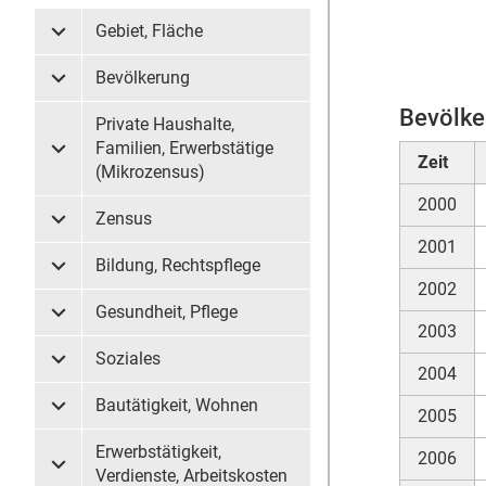
Gebiet, Fläche
Untermenü Gebiet, Fläche
Bevölkerung
Untermenü Bevölkerung
Bevölke
Private Haushalte,
Familien, Erwerbstätige
Untermenü Private Haushalte, Familien, Erwerbstätige (
Zeit
(Mikrozensus)
2000
Zensus
Untermenü Zensus
2001
Bildung, Rechtspflege
Untermenü Bildung, Rechtspflege
2002
Gesundheit, Pflege
Untermenü Gesundheit, Pflege
2003
Soziales
Untermenü Soziales
2004
Bautätigkeit, Wohnen
2005
Untermenü Bautätigkeit, Wohnen
Erwerbstätigkeit,
2006
Untermenü Erwerbstätigkeit, Verdienste, Arbeitskosten
Verdienste, Arbeitskosten