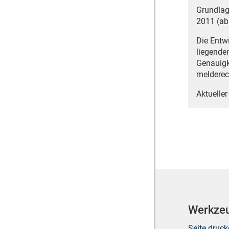
Grundlag
2011 (ab
Die Entw
liegende
Genauigk
melderec
Aktueller
Werkze
Seite druc