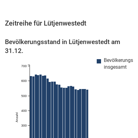
Zeitreihe für Lütjenwestedt
 Karten
Bevölkerungsstand in Lütjenwestedt am
31.12.
Bevölkerungss
insgesamt
700
600
n
500
400
Anzahl
300