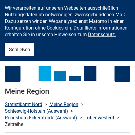
Wir verarbeiten auf unseren Webseiten ausschließlich
Zum Inhalt springen
Nutzungsdaten im notwendigen, zweckgebundenen Maß.
Dazu setzen wir den Webanalysedienst Matomo in einer
Konfiguration ohne Cookies ein. Detaillierte Informationen
erhalten Sie in unseren Hinweisen zum
Datenschutz.
Schließen
Menü öffnen
Meine Region
Statistikamt Nord
>
Meine Region
>
Schleswig-Holstein (Auswahl)
>
Rendsburg-Eckernförde (Auswahl)
>
Lütjenwestedt
>
che starten
Zeitreihe