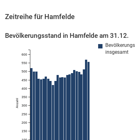
Zeitreihe für Hamfelde
 Karten
Bevölkerungsstand in Hamfelde am 31.12.
Bevölkerungss
insgesamt
600
550
500
450
400
n
350
Anzahl
300
250
200
150
100