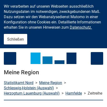
Wir verarbeiten auf unseren Webseiten ausschließlich
Zum Inhalt springen
Nutzungsdaten im notwendigen, zweckgebundenen Maß.
Dazu setzen wir den Webanalysedienst Matomo in einer
Konfiguration ohne Cookies ein. Detaillierte Informationen
erhalten Sie in unseren Hinweisen zum
Datenschutz.
Schließen
Menü öffnen
Meine Region
Statistikamt Nord
>
Meine Region
>
Schleswig-Holstein (Auswahl)
>
Herzogtum Lauenburg (Auswahl)
>
Hamfelde
>
Zeitreihe
che starten