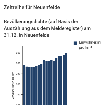
Zeitreihe für Neuenfelde
Bevölkerungsdichte (auf Basis der
 Karten
Auszählung aus dem Melderegister) am
31.12. in Neuenfelde
Einwohner:inne
pro km²
350
300
Einwohner:innen pro km²
250
200
150
100