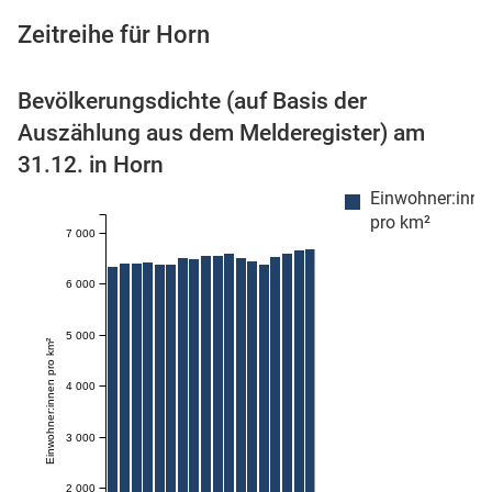
Zeitreihe für Horn
Bevölkerungsdichte (auf Basis der
 Karten
Auszählung aus dem Melderegister) am
31.12. in Horn
Einwohner:inne
pro km²
7 000
6 000
5 000
Einwohner:innen pro km²
4 000
3 000
2 000