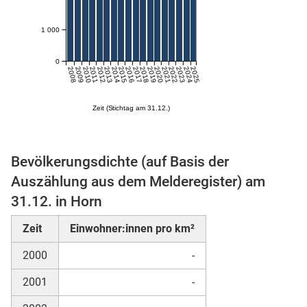
n
1 000
0
2008
2009
2010
2011
2012
2013
2014
2015
2016
2017
2018
2019
2020
2021
2022
2023
2024
2025
Zeit (Stichtag am 31.12.)
Bevölkerungsdichte (auf Basis der
stätige (Mikrozensus)
Auszählung aus dem Melderegister) am
31.12. in Horn
Zeit
Einwohner:innen pro km²
2000
-
2001
-