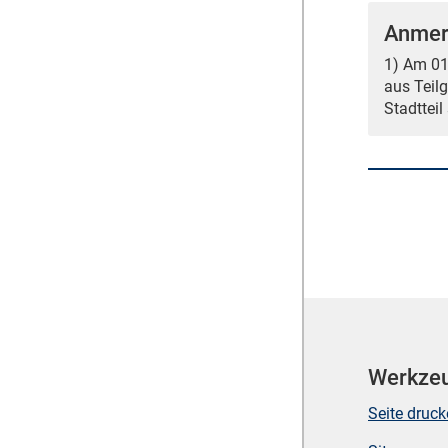
Anmer
1) Am 01.
aus Teil
Stadttei
Werkze
Seite druc