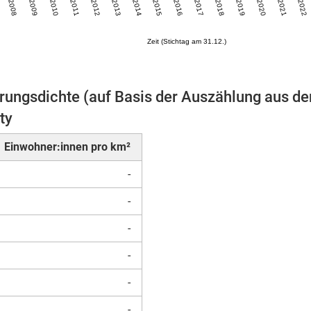
2008
2009
2010
2011
2012
2013
2014
2015
2016
2017
2018
2019
2020
2021
2022
Zeit (Stichtag am 31.12.)
rungsdichte (auf Basis der Auszählung aus de
Mikrozensus)
ty
Einwohner:innen pro km²
-
-
-
-
-
-