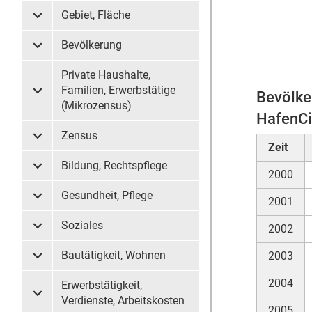
Gebiet, Fläche
Untermenü Gebiet, Fläche
Bevölkerung
Untermenü Bevölkerung
Private Haushalte,
Familien, Erwerbstätige
Bevölke
Untermenü Private Haushalte, Familien, Erwerbstätige (
(Mikrozensus)
HafenCi
Zensus
Untermenü Zensus
Zeit
Bildung, Rechtspflege
Untermenü Bildung, Rechtspflege
2000
Gesundheit, Pflege
2001
Untermenü Gesundheit, Pflege
Soziales
2002
Untermenü Soziales
Bautätigkeit, Wohnen
2003
Untermenü Bautätigkeit, Wohnen
2004
Erwerbstätigkeit,
Untermenü Erwerbstätigkeit, Verdienste, Arbeitskosten
Verdienste, Arbeitskosten
2005