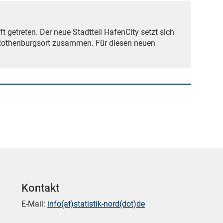
 getreten. Der neue Stadtteil HafenCity setzt sich
ie Rothenburgsort zusammen. Für diesen neuen
Kontakt
E-Mail:
info(at)statistik-nord(dot)de