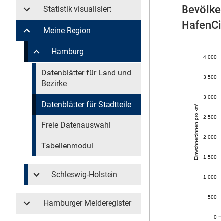
Bevölke
Statistik visualisiert
Untermenü Statistik visualisiert
HafenCi
Meine Region
Untermenü Meine Region
Untermenü überspringen
Hamburg
Untermenü Meine Region Hamburg
4 000
Untermenü überspringen
Datenblätter für Land und
3 500
Bezirke
3 000
Datenblätter für Stadtteile
Einwohner:innen pro km²
2 500
Freie Datenauswahl
2 000
Tabellenmodul
1 500
Schleswig-Holstein
1 000
Untermenü Meine Region Schleswig-Holstein
500
Hamburger Melderegister
Untermenü Hamburger Melderegister
0