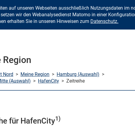
eiten auf unseren Webseiten ausschließlich Nutzungsdaten im
Zum Inhalt springen
setzen wir den Webanalysedienst Matomo in einer Konfiguration 
nen erhalten Sie in unseren Hinweisen zum
Datenschutz.
 Region
mt Nord
>
Meine Region
>
Hamburg (Auswahl)
>
tte (Auswahl)
>
HafenCity
>
Zeitreihe
1)
ihe für HafenCity