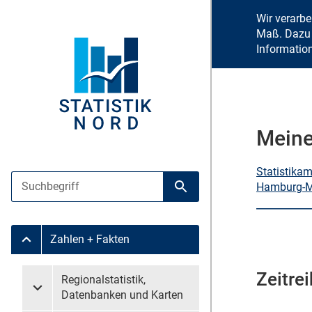
Wir verarb
Maß. Dazu 
Informatio
Meine
Statistika
Suche
Hamburg-Mi
Suche starten
Zahlen + Fakten
Untermenü Zahlen + Fakten
Zeitre
Untermenü überspringen
Regionalstatistik,
Untermenü Regionalstatistik, Datenbanken und Karten
Datenbanken und Karten