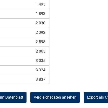
1 495
1 893
2 030
2 392
2 598
2 865
3 035
3 324
3 837
um Datenblatt
Vergleichsdaten ansehen
Export als 