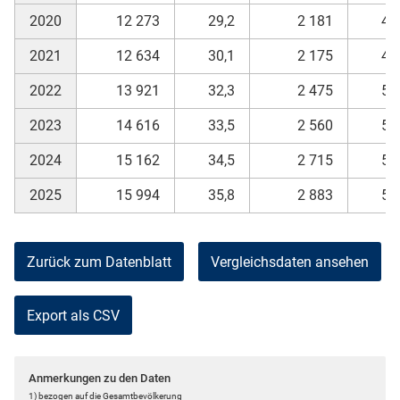
2020
12 273
29,2
2 181
49
2021
12 634
30,1
2 175
48
2022
13 921
32,3
2 475
52
2023
14 616
33,5
2 560
53
2024
15 162
34,5
2 715
55
2025
15 994
35,8
2 883
57
Zurück zum Datenblatt
Vergleichsdaten ansehen
Export als CSV
Anmerkungen zu den Daten
1) bezogen auf die Gesamtbevölkerung