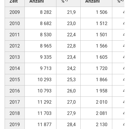
Zeit
Anzahl
%
Anzahl
%
2009
8 282
21,9
1 506
43
2010
8 682
23,0
1 512
44
2011
8 530
22,4
1 501
43
2012
8 965
22,8
1 566
44
2013
9 335
23,4
1 605
43
2014
9 713
24,2
1 720
44
2015
10 293
25,3
1 866
46
2016
10 793
26,0
1 958
46
2017
11 292
27,0
2 010
47
2018
11 703
27,9
2 081
48
2019
11 877
28,4
2 130
48