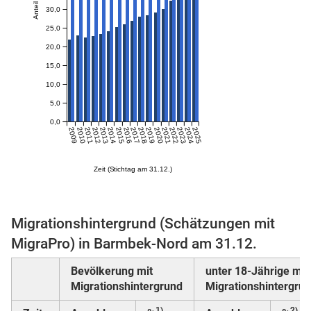
Anteil in %
30,0
25,0
20,0
skosten
15,0
10,0
5,0
0,0
2009
2010
2011
2012
2013
2014
2015
2016
2017
2018
2019
2020
2021
2022
2023
2024
2025
Zeit (Stichtag am 31.12.)
n
Migrationshintergrund (Schätzungen mit
nst
MigraPro) in Barmbek-Nord am 31.12.
Bevölkerung mit
unter 18-Jährige mit
Migrationshintergrund
Migrationshintergru
1)
2)