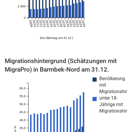
2 000
n
0
2009
2010
2011
2012
2013
2014
2015
2016
2017
2018
2019
2020
2021
2022
2023
2024
2025
Zeit (Stichtag am 31.12.)
Migrationshintergrund (Schätzungen mit
MigraPro) in Barmbek-Nord am 31.12.
stätige (Mikrozensus)
Bevölkerung
mit
60,0
Migrationshint
55,0
unter 18-
Jährige mit
50,0
Migrationshint
45,0
40,0
35,0