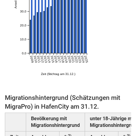
Anteil in %
30,0
skosten
20,0
10,0
0,0
2009
2010
2011
2012
2013
2014
2015
2016
2017
2018
2019
2020
2021
2022
2023
2024
2025
Zeit (Stichtag am 31.12.)
n
Migrationshintergrund (Schätzungen mit
nst
MigraPro) in HafenCity am 31.12.
Bevölkerung mit
unter 18-Jährige mit
Migrationshintergrund
Migrationshintergru
2)
3)