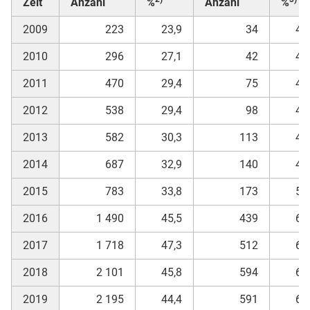
Zeit
Anzahl
%
Anzahl
%
2009
223
23,9
34
46
2010
296
27,1
42
42
2011
470
29,4
75
45
2012
538
29,4
98
48
2013
582
30,3
113
47
2014
687
32,9
140
48
2015
783
33,8
173
51
2016
1 490
45,5
439
66
2017
1 718
47,3
512
67
2018
2 101
45,8
594
65
2019
2 195
44,4
591
63