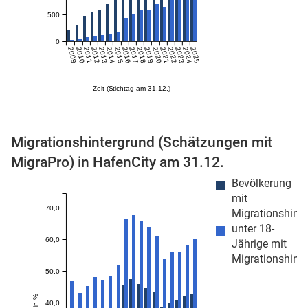
500
n
0
2009
2010
2011
2012
2013
2014
2015
2016
2017
2018
2019
2020
2021
2022
2023
2024
2025
Zeit (Stichtag am 31.12.)
Migrationshintergrund (Schätzungen mit
MigraPro) in HafenCity am 31.12.
stätige (Mikrozensus)
Bevölkerung
mit
70,0
Migrationshint
unter 18-
60,0
Jährige mit
Migrationshint
50,0
40,0