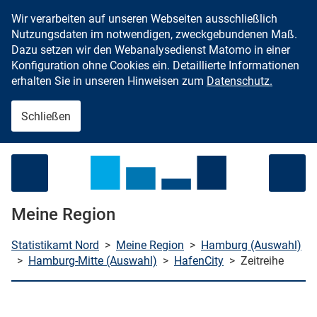
Wir verarbeiten auf unseren Webseiten ausschließlich
Zum Inhalt springen
Nutzungsdaten im notwendigen, zweckgebundenen Maß.
Dazu setzen wir den Webanalysedienst Matomo in einer
Konfiguration ohne Cookies ein. Detaillierte Informationen
erhalten Sie in unseren Hinweisen zum
Datenschutz.
Schließen
Menü öffnen
Meine Region
Statistikamt Nord
>
Meine Region
>
Hamburg (Auswahl)
>
Hamburg-Mitte (Auswahl)
>
HafenCity
>
Zeitreihe
che starten