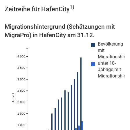
1)
Zeitreihe für HafenCity
Migrationshintergrund (Schätzungen mit
 Karten
MigraPro) in HafenCity am 31.12.
Bevölkerung
mit
Migrationshint
4 000
unter 18-
3 500
Jährige mit
Migrationshint
3 000
2 500
Anzahl
2 000
1 500
1 000