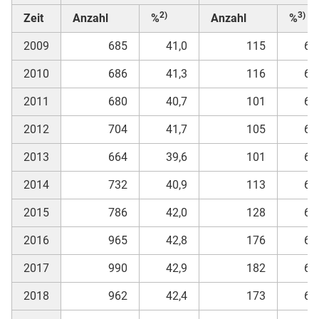
2)
3)
Zeit
Anzahl
%
Anzahl
%
2009
685
41,0
115
68
2010
686
41,3
116
69
2011
680
40,7
101
64
2012
704
41,7
105
66
2013
664
39,6
101
62
2014
732
40,9
113
67
2015
786
42,0
128
68
2016
965
42,8
176
67
2017
990
42,9
182
65
2018
962
42,4
173
62