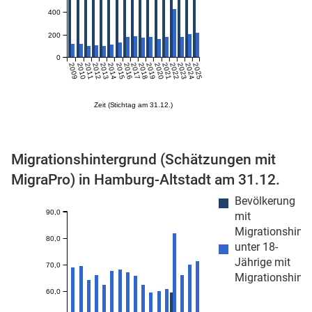
400
n
200
0
2009
2010
2011
2012
2013
2014
2015
2016
2017
2018
2019
2020
2021
2022
2023
2024
2025
Zeit (Stichtag am 31.12.)
Migrationshintergrund (Schätzungen mit
stätige (Mikrozensus)
MigraPro) in Hamburg-Altstadt am 31.12.
Bevölkerung
90,0
mit
Migrationshint
80,0
unter 18-
Jährige mit
70,0
Migrationshint
60,0