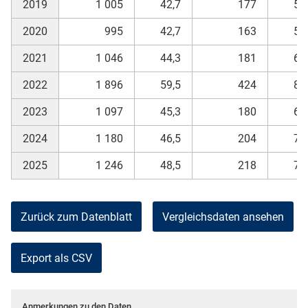
2019
1 005
42,7
177
59
2020
995
42,7
163
59
2021
1 046
44,3
181
60
2022
1 896
59,5
424
82
2023
1 097
45,3
180
65
2024
1 180
46,5
204
70
2025
1 246
48,5
218
71
Zurück zum Datenblatt
Vergleichsdaten ansehen
Export als CSV
Anmerkungen zu den Daten