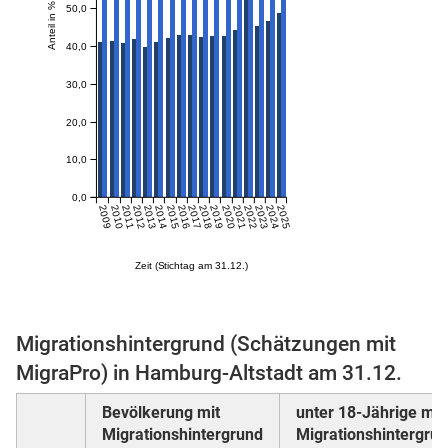
Anteil in %
50,0
40,0
skosten
30,0
20,0
10,0
0,0
2009
2010
2011
2012
2013
2014
2015
2016
2017
2018
2019
2020
2021
2022
2023
2024
2025
n
Zeit (Stichtag am 31.12.)
nst
Migrationshintergrund (Schätzungen mit
MigraPro) in Hamburg-Altstadt am 31.12.
Bevölkerung mit
unter 18-Jährige mit
Migrationshintergrund
Migrationshintergru