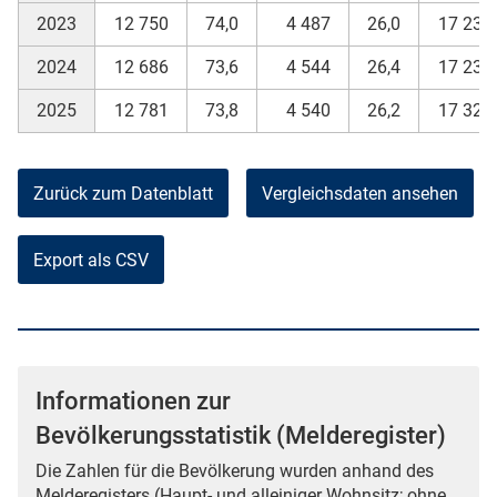
2023
12 750
74,0
4 487
26,0
17 237
2024
12 686
73,6
4 544
26,4
17 230
2025
12 781
73,8
4 540
26,2
17 321
Zurück zum Datenblatt
Vergleichsdaten ansehen
Export als CSV
Informationen zur
Bevölkerungsstatistik (Melderegister)
Die Zahlen für die Bevölkerung wurden anhand des
Melderegisters (Haupt- und alleiniger Wohnsitz; ohne