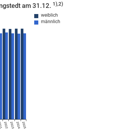
1),2)
ingstedt am 31.12.
weiblich
männlich
021
2022
2023
2024
2025