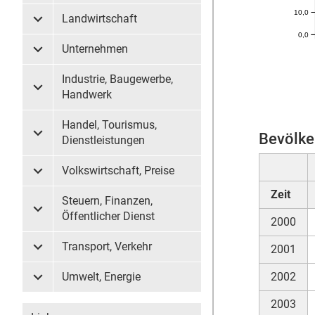
10,0
Landwirtschaft
Untermenü Landwirtschaft
0,0
Unternehmen
Untermenü Unternehmen
Industrie, Baugewerbe,
Untermenü Industrie, Baugewerbe, Handwerk
Handwerk
Handel, Tourismus,
Bevölke
Untermenü Handel, Tourismus, Dienstleistungen
Dienstleistungen
Volkswirtschaft, Preise
Untermenü Volkswirtschaft, Preise
Zeit
Steuern, Finanzen,
Untermenü Steuern, Finanzen, Öffentlicher Dienst
Öffentlicher Dienst
2000
Transport, Verkehr
2001
Untermenü Transport, Verkehr
Umwelt, Energie
2002
Untermenü Umwelt, Energie
2003