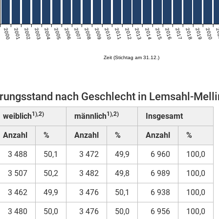
2000
2001
2002
2003
2004
2005
2006
2007
2008
2009
2010
2011
2012
2013
2014
2015
2016
2017
2018
2019
2020
2
Zeit (Stichtag am 31.12.)
rungsstand nach Geschlecht in Lemsahl-Mell
1),2)
1),2)
weiblich
männlich
Insgesamt
Anzahl
%
Anzahl
%
Anzahl
%
3 488
50,1
3 472
49,9
6 960
100,0
3 507
50,2
3 482
49,8
6 989
100,0
3 462
49,9
3 476
50,1
6 938
100,0
3 480
50,0
3 476
50,0
6 956
100,0