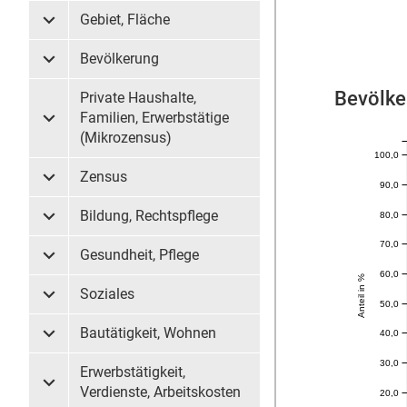
Gebiet, Fläche
Untermenü Gebiet, Fläche
Bevölkerung
Untermenü Bevölkerung
Bevölke
Private Haushalte,
Familien, Erwerbstätige
Untermenü Private Haushalte, Familien, Erwerbstätige (
(Mikrozensus)
100,0
Zensus
Untermenü Zensus
90,0
Bildung, Rechtspflege
80,0
Untermenü Bildung, Rechtspflege
70,0
Gesundheit, Pflege
Untermenü Gesundheit, Pflege
60,0
Anteil in %
Soziales
Untermenü Soziales
50,0
Bautätigkeit, Wohnen
40,0
Untermenü Bautätigkeit, Wohnen
30,0
Erwerbstätigkeit,
Untermenü Erwerbstätigkeit, Verdienste, Arbeitskosten
Verdienste, Arbeitskosten
20,0