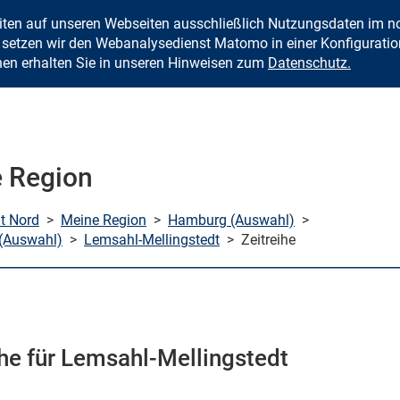
eiten auf unseren Webseiten ausschließlich Nutzungsdaten im
Zum Inhalt springen
setzen wir den Webanalysedienst Matomo in einer Konfiguration 
nen erhalten Sie in unseren Hinweisen zum
Datenschutz.
 Region
mt Nord
>
Meine Region
>
Hamburg (Auswahl)
>
(Auswahl)
>
Lemsahl-Mellingstedt
>
Zeitreihe
ihe für Lemsahl-Mellingstedt