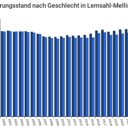
rungsstand nach Geschlecht in Lemsahl-Mell
2000
2001
2002
2003
2004
2005
2006
2007
2008
2009
2010
2011
2012
2013
2014
2015
2016
2017
2018
2019
2020
2