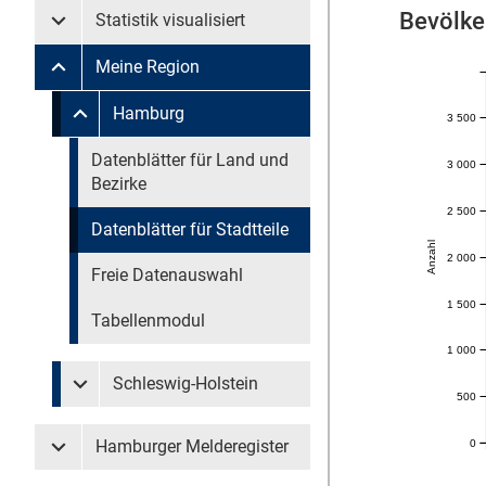
Bevölke
Statistik visualisiert
Untermenü Statistik visualisiert
Meine Region
Untermenü Meine Region
Untermenü überspringen
Hamburg
3 500
Untermenü Meine Region Hamburg
Untermenü überspringen
Datenblätter für Land und
3 000
Bezirke
2 500
Datenblätter für Stadtteile
Anzahl
2 000
Freie Datenauswahl
1 500
Tabellenmodul
1 000
Schleswig-Holstein
Untermenü Meine Region Schleswig-Holstein
500
Hamburger Melderegister
0
Untermenü Hamburger Melderegister