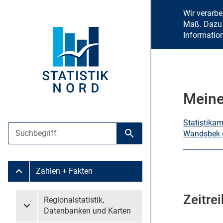
Wir verarb
Maß. Dazu 
Informatio
Meine
Statistika
Suche
Wandsbek 
Suche starten
Zahlen + Fakten
Untermenü Zahlen + Fakten
Zeitre
Untermenü überspringen
Regionalstatistik,
Untermenü Regionalstatistik, Datenbanken und Karten
Datenbanken und Karten