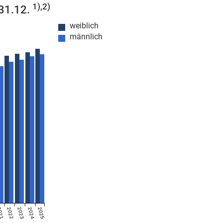
1),2)
 31.12.
weiblich
männlich
021
2022
2023
2024
2025