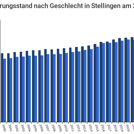
rungsstand nach Geschlecht in Stellingen am
2000
2001
2002
2003
2004
2005
2006
2007
2008
2009
2010
2011
2012
2013
2014
2015
2016
2017
2018
2019
2020
2