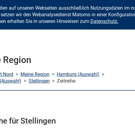
eiten auf unseren Webseiten ausschließlich Nutzungsdaten im
Zum Inhalt springen
setzen wir den Webanalysedienst Matomo in einer Konfiguration 
nen erhalten Sie in unseren Hinweisen zum
Datenschutz.
 Region
mt Nord
>
Meine Region
>
Hamburg (Auswahl)
>
 (Auswahl)
>
Stellingen
>
Zeitreihe
he für Stellingen