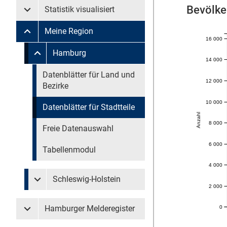
Bevölke
Statistik visualisiert
Untermenü Statistik visualisiert
Meine Region
Untermenü Meine Region
16 000
Untermenü überspringen
Hamburg
Untermenü Meine Region Hamburg
14 000
Untermenü überspringen
Datenblätter für Land und
12 000
Bezirke
10 000
Datenblätter für Stadtteile
Anzahl
8 000
Freie Datenauswahl
6 000
Tabellenmodul
4 000
Schleswig-Holstein
Untermenü Meine Region Schleswig-Holstein
2 000
Hamburger Melderegister
0
Untermenü Hamburger Melderegister