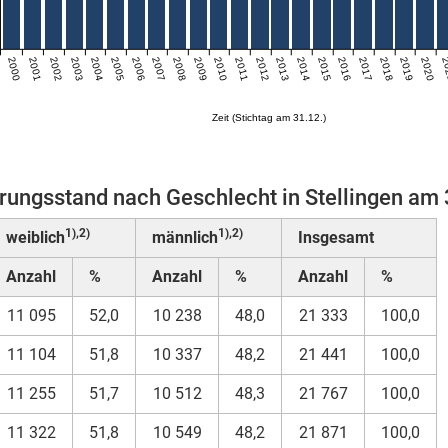
2000
2001
2002
2003
2004
2005
2006
2007
2008
2009
2010
2011
2012
2013
2014
2015
2016
2017
2018
2019
2020
2
Zeit (Stichtag am 31.12.)
rungsstand nach Geschlecht in Stellingen am
1),2)
1),2)
weiblich
männlich
Insgesamt
Anzahl
%
Anzahl
%
Anzahl
%
11 095
52,0
10 238
48,0
21 333
100,0
11 104
51,8
10 337
48,2
21 441
100,0
11 255
51,7
10 512
48,3
21 767
100,0
11 322
51,8
10 549
48,2
21 871
100,0