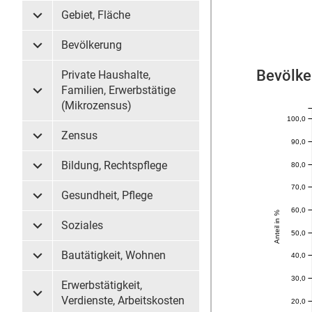
Gebiet, Fläche
Untermenü Gebiet, Fläche
Bevölkerung
Untermenü Bevölkerung
Bevölke
Private Haushalte,
Familien, Erwerbstätige
Untermenü Private Haushalte, Familien, Erwerbstätige (
(Mikrozensus)
100,0
Zensus
Untermenü Zensus
90,0
Bildung, Rechtspflege
80,0
Untermenü Bildung, Rechtspflege
70,0
Gesundheit, Pflege
Untermenü Gesundheit, Pflege
60,0
Anteil in %
Soziales
Untermenü Soziales
50,0
Bautätigkeit, Wohnen
40,0
Untermenü Bautätigkeit, Wohnen
30,0
Erwerbstätigkeit,
Untermenü Erwerbstätigkeit, Verdienste, Arbeitskosten
Verdienste, Arbeitskosten
20,0