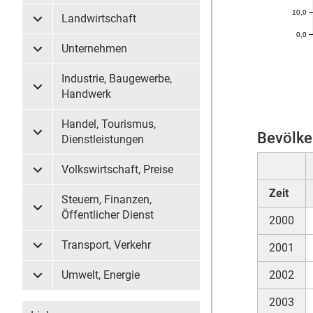
10,0
Landwirtschaft
Untermenü Landwirtschaft
0,0
Unternehmen
Untermenü Unternehmen
Industrie, Baugewerbe,
Untermenü Industrie, Baugewerbe, Handwerk
Handwerk
Handel, Tourismus,
Bevölke
Untermenü Handel, Tourismus, Dienstleistungen
Dienstleistungen
Volkswirtschaft, Preise
Untermenü Volkswirtschaft, Preise
Zeit
Steuern, Finanzen,
Untermenü Steuern, Finanzen, Öffentlicher Dienst
Öffentlicher Dienst
2000
Transport, Verkehr
2001
Untermenü Transport, Verkehr
Umwelt, Energie
2002
Untermenü Umwelt, Energie
2003