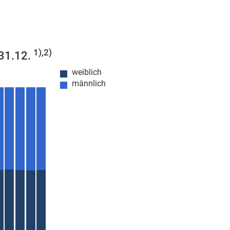
1),2)
 31.12.
weiblich
männlich