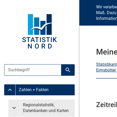
Wir verarb
Maß. Dazu 
Informatio
Meine
Statistika
Suche
Eimsbüttel
Suche starten
Zahlen + Fakten
Untermenü Zahlen + Fakten
Zeitrei
Untermenü überspringen
Regionalstatistik,
Untermenü Regionalstatistik, Datenbanken und Karten
Datenbanken und Karten