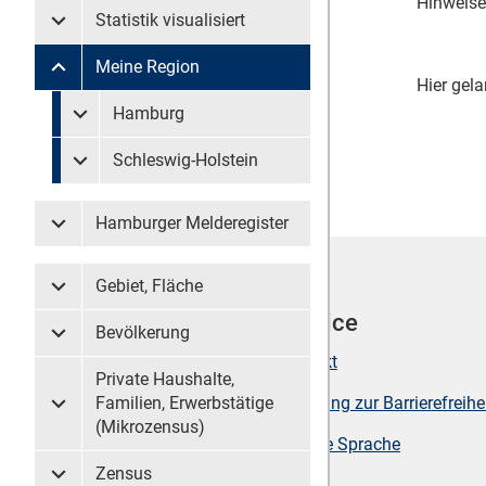
Hinweise
Statistik visualisiert
Untermenü Statistik visualisiert
Meine Region
Untermenü Meine Region
Hier gela
Untermenü überspringen
Hamburg
Untermenü Meine Region Hamburg
Schleswig-Holstein
Untermenü Meine Region Schleswig-Holstein
Hamburger Melderegister
Untermenü Hamburger Melderegister
Gebiet, Fläche
Untermenü Gebiet, Fläche
Werkzeuge
Service
Bevölkerung
Untermenü Bevölkerung
Seite drucken
Kontakt
Private Haushalte,
Sitemap
Erklärung zur Barrierefreihe
Familien, Erwerbstätige
Untermenü Private Haushalte, Familien, Erwerbstätige (
(Mikrozensus)
Suche
Leichte Sprache
Zensus
Untermenü Zensus