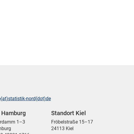
o(at)statistik-nord(dot)de
t Hamburg
Standort Kiel
ordamm 1–3
Fröbelstraße 15–17
mburg
24113 Kiel