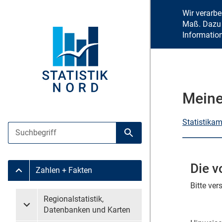
Wir verarb
Maß. Dazu 
Informatio
Meine
Statistika
Suche
Suche starten
Die v
Zahlen + Fakten
Untermenü Zahlen + Fakten
Bitte ve
Untermenü überspringen
Regionalstatistik,
Untermenü Regionalstatistik, Datenbanken und Karten
Datenbanken und Karten