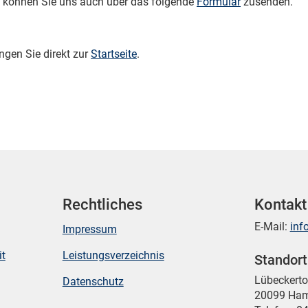
 können Sie uns auch über das folgende
Formular
zusenden.
ngen Sie direkt zur
Startseite
.
Rechtliches
Kontakt
E-Mail:
inf
Impressum
it
Leistungsverzeichnis
Standor
Mikrozensus)
Lübeckert
Datenschutz
20099 Ha