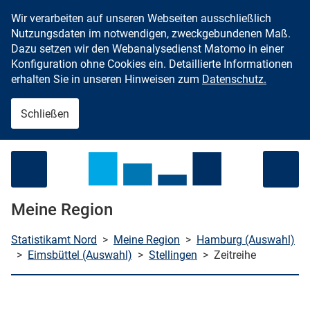
Wir verarbeiten auf unseren Webseiten ausschließlich
Zum Inhalt springen
Nutzungsdaten im notwendigen, zweckgebundenen Maß.
Dazu setzen wir den Webanalysedienst Matomo in einer
Konfiguration ohne Cookies ein. Detaillierte Informationen
erhalten Sie in unseren Hinweisen zum
Datenschutz.
Schließen
Menü öffnen
Meine Region
Statistikamt Nord
>
Meine Region
>
Hamburg (Auswahl)
>
Eimsbüttel (Auswahl)
>
Stellingen
>
Zeitreihe
che starten