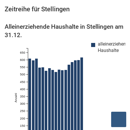
Zeitreihe für Stellingen
Alleinerziehende Haushalte in Stellingen am
 Karten
31.12.
alleinerziehend
Haushalte
650
600
550
500
450
400
Anzahl
350
300
250
200
150