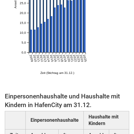
Anteil in %
25,0
20,0
skosten
15,0
10,0
5,0
0,0
2009
2010
2011
2012
2013
2014
2015
2016
2017
2018
2019
2020
2021
2022
2023
2024
2025
Zeit (Stichtag am 31.12.)
n
Einpersonenhaushalte und Haushalte mit
nst
Kindern in HafenCity am 31.12.
Haushalte mit
Einpersonenhaushalte
Kindern