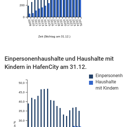
200
n
0
2009
2010
2011
2012
2013
2014
2015
2016
2017
2018
2019
2020
2021
2022
2023
2024
2025
Zeit (Stichtag am 31.12.)
Einpersonenhaushalte und Haushalte mit
Kindern in HafenCity am 31.12.
stätige (Mikrozensus)
Einpersonenhau
Haushalte
50,0
mit Kindern
45,0
40,0
35,0
30,0