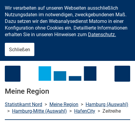
Wir verarbeiten auf unseren Webseiten ausschließlich
Zum Inhalt springen
Nutzungsdaten im notwendigen, zweckgebundenen Maß.
Dazu setzen wir den Webanalysedienst Matomo in einer
Konfiguration ohne Cookies ein. Detaillierte Informationen
erhalten Sie in unseren Hinweisen zum
Datenschutz.
Schließen
Menü öffnen
Meine Region
Statistikamt Nord
>
Meine Region
>
Hamburg (Auswahl)
>
Hamburg-Mitte (Auswahl)
>
HafenCity
>
Zeitreihe
che starten