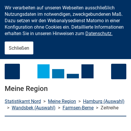
Wir verarbeiten auf unseren Webseiten ausschließlich
Zum Inhalt springen
Nutzungsdaten im notwendigen, zweckgebundenen Maß.
Dazu setzen wir den Webanalysedienst Matomo in einer
Konfiguration ohne Cookies ein. Detaillierte Informationen
erhalten Sie in unseren Hinweisen zum
Datenschutz.
Schließen
Menü öffnen
Meine Region
Statistikamt Nord
>
Meine Region
>
Hamburg (Auswahl)
>
Wandsbek (Auswahl)
>
Farmsen-Berne
>
Zeitreihe
che starten