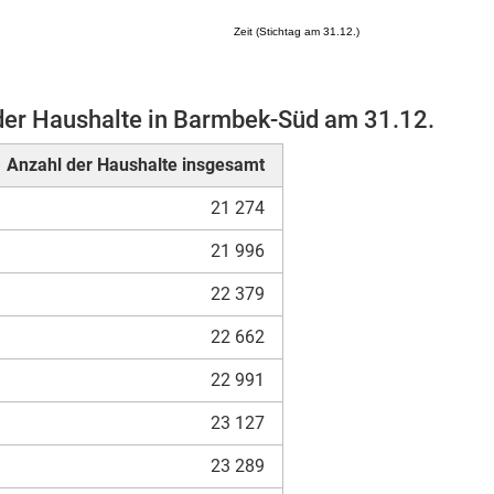
Zeit (Stichtag am 31.12.)
der Haushalte in Barmbek-Süd am 31.12.
Mikrozensus)
Anzahl der Haushalte insgesamt
21 274
21 996
22 379
22 662
22 991
23 127
23 289