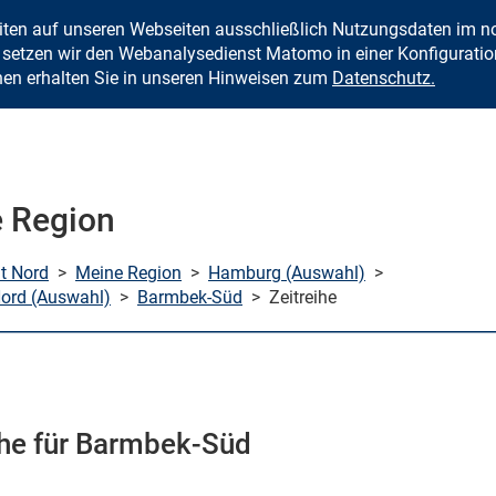
eiten auf unseren Webseiten ausschließlich Nutzungsdaten im
Zum Inhalt springen
setzen wir den Webanalysedienst Matomo in einer Konfiguration 
nen erhalten Sie in unseren Hinweisen zum
Datenschutz.
 Region
mt Nord
>
Meine Region
>
Hamburg (Auswahl)
>
ord (Auswahl)
>
Barmbek-Süd
>
Zeitreihe
ihe für Barmbek-Süd