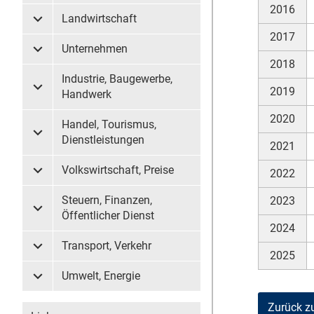
2016
Landwirtschaft
Untermenü Landwirtschaft
2017
Unternehmen
Untermenü Unternehmen
2018
Industrie, Baugewerbe,
2019
Untermenü Industrie, Baugewerbe, Handwerk
Handwerk
2020
Handel, Tourismus,
Untermenü Handel, Tourismus, Dienstleistungen
Dienstleistungen
2021
Volkswirtschaft, Preise
2022
Untermenü Volkswirtschaft, Preise
Steuern, Finanzen,
2023
Untermenü Steuern, Finanzen, Öffentlicher Dienst
Öffentlicher Dienst
2024
Transport, Verkehr
Untermenü Transport, Verkehr
2025
Umwelt, Energie
Untermenü Umwelt, Energie
Zurück z