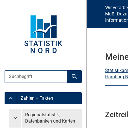
Wir verarb
Maß. Dazu 
Informatio
Meine
Statistika
Suche
Hamburg-N
Suche starten
Zahlen + Fakten
Untermenü Zahlen + Fakten
Zeitre
Untermenü überspringen
Regionalstatistik,
Untermenü Regionalstatistik, Datenbanken und Karten
Datenbanken und Karten