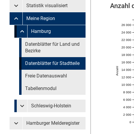
Anzahl 
Statistik visualisiert
Untermenü Statistik visualisiert
Meine Region
Untermenü Meine Region
26 000
Untermenü überspringen
Hamburg
24 000
Untermenü Meine Region Hamburg
22 000
Untermenü überspringen
Datenblätter für Land und
20 000
Bezirke
18 000
Datenblätter für Stadtteile
16 000
Anzahl
14 000
Freie Datenauswahl
12 000
10 000
Tabellenmodul
8 000
6 000
Schleswig-Holstein
4 000
Untermenü Meine Region Schleswig-Holstein
2 000
Hamburger Melderegister
0
Untermenü Hamburger Melderegister