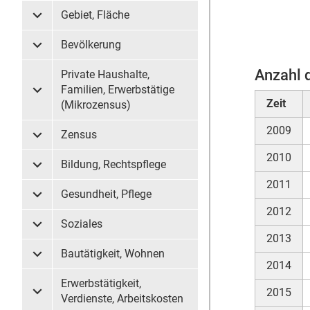
Gebiet, Fläche
Untermenü Gebiet, Fläche
Bevölkerung
Untermenü Bevölkerung
Anzahl 
Private Haushalte,
Familien, Erwerbstätige
Untermenü Private Haushalte, Familien, Erwerbstätige (
Zeit
(Mikrozensus)
2009
Zensus
Untermenü Zensus
2010
Bildung, Rechtspflege
Untermenü Bildung, Rechtspflege
2011
Gesundheit, Pflege
Untermenü Gesundheit, Pflege
2012
Soziales
Untermenü Soziales
2013
Bautätigkeit, Wohnen
Untermenü Bautätigkeit, Wohnen
2014
Erwerbstätigkeit,
2015
Untermenü Erwerbstätigkeit, Verdienste, Arbeitskosten
Verdienste, Arbeitskosten