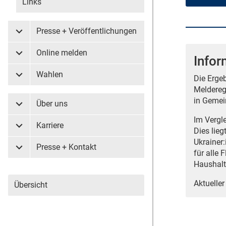
Links
Presse + Veröffentlichungen
Untermenü Presse + Veröffentlichungen
Online melden
Infor
Untermenü Online melden
Wahlen
Die Erge
Untermenü Wahlen
Meldereg
in Gemei
Über uns
Untermenü Über uns
Im Vergle
Karriere
Untermenü Karriere
Dies lieg
Ukrainer:
Presse + Kontakt
Untermenü Presse + Kontakt
für alle 
Haushalt
Aktueller
Übersicht