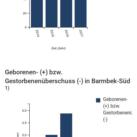
n
20
0
2014
2015
2016
2017
Zeit (Jahr)
Geborenen- (+) bzw.
stätige (Mikrozensus)
Gestorbenenüberschuss (-) in Barmbek-Süd
1)
Geborenen-
(+) bzw.
4,0
Gestorbenenüb
(-)
3,5
3,0