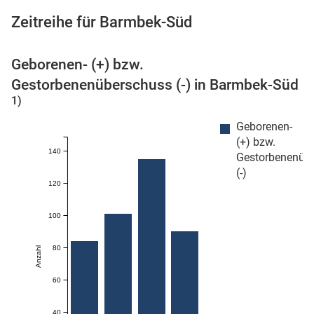
Zeitreihe für Barmbek-Süd
Geborenen- (+) bzw.
 Karten
Gestorbenenüberschuss (-) in Barmbek-Süd
1)
Geborenen-
(+) bzw.
140
Gestorbenenüb
(-)
120
100
80
Anzahl
60
40