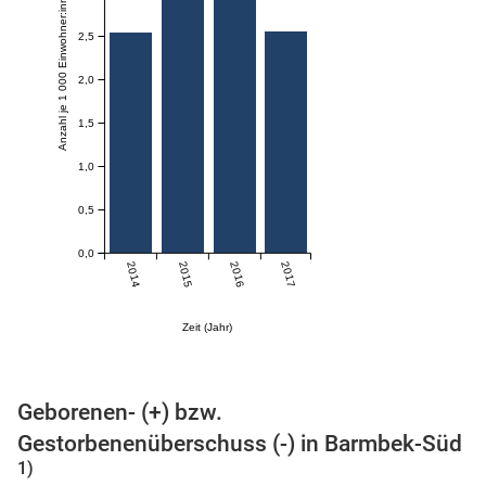
Anzahl je 1 000 Einwohner:innen
2,5
skosten
2,0
1,5
1,0
0,5
0,0
2014
2015
2016
2017
n
Zeit (Jahr)
nst
Geborenen- (+) bzw.
Gestorbenenüberschuss (-) in Barmbek-Süd
1)