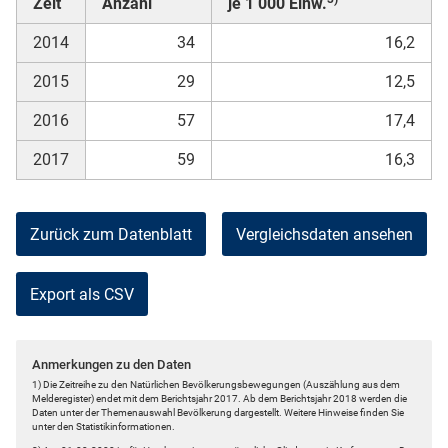
Zeit
Anzahl
je 1 000 Einw.
2014
34
16,2
2015
29
12,5
2016
57
17,4
2017
59
16,3
Zurück zum Datenblatt
Vergleichsdaten ansehen
Export als CSV
Anmerkungen zu den Daten
1) Die Zeitreihe zu den Natürlichen Bevölkerungsbewegungen (Auszählung aus dem
Melderegister) endet mit dem Berichtsjahr 2017. Ab dem Berichtsjahr 2018 werden die
Daten unter der Themenauswahl Bevölkerung dargestellt. Weitere Hinweise finden Sie
unter den Statistikinformationen.