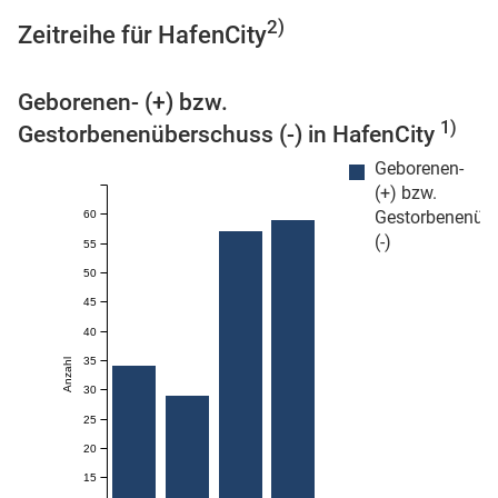
2)
Zeitreihe für HafenCity
Geborenen- (+) bzw.
 Karten
1)
Gestorbenenüberschuss (-) in HafenCity
Geborenen-
(+) bzw.
Gestorbenenüb
60
(-)
55
50
45
40
35
Anzahl
30
25
20
15