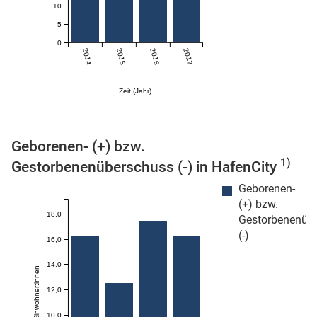
10
n
5
0
2014
2015
2016
2017
Zeit (Jahr)
Geborenen- (+) bzw.
1)
Gestorbenenüberschuss (-) in HafenCity
stätige (Mikrozensus)
Geborenen-
(+) bzw.
18,0
Gestorbenenüb
(-)
16,0
14,0
12,0
10,0