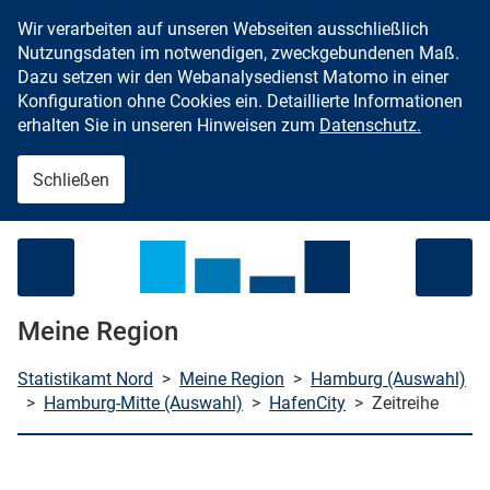
Wir verarbeiten auf unseren Webseiten ausschließlich
Zum Inhalt springen
Nutzungsdaten im notwendigen, zweckgebundenen Maß.
Dazu setzen wir den Webanalysedienst Matomo in einer
Konfiguration ohne Cookies ein. Detaillierte Informationen
erhalten Sie in unseren Hinweisen zum
Datenschutz.
Schließen
Menü öffnen
Meine Region
Statistikamt Nord
>
Meine Region
>
Hamburg (Auswahl)
>
Hamburg-Mitte (Auswahl)
>
HafenCity
>
Zeitreihe
che starten