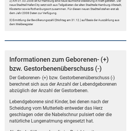
2) Am 01.03.2008 ist für Hamburg eine neue räumliche Gliederung in Kraft getreten. Der
neue Stadtteil HafenCity setzt sich aus Teilgebieten der alten Stadtteile Hamburg-Altstadt,
Klostertor sowie Rothenburgsort zusammen. Für diesen neuen Stadtteil stehen erst ab
dem Jahr 2008 Daten zur Verfügung.
3) Ermittlung der Bevölkerungszahl (Stichtag am 31.12.) auf Basis der Auszählung aus
dem Melderegister
Informationen zum Geborenen- (+)
bzw. Gestorbenenüberschuss (-)
Der Geborenen- (+) bzw. Gestorbenenüberschuss (-)
berechnet sich aus der Anzahl der Lebendgeborenen
abzüglich der Anzahl der Gestorbenen.
Lebendgeborene sind Kinder, bei denen nach der
Scheidung vom Mutterleib entweder das Herz
geschlagen oder die Nabelschnur pulsiert oder die
natürliche Lungenatmung eingesetzt hat.