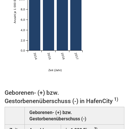
Anzahl je 1 000 Einwohner:innen
8,0
6,0
skosten
4,0
2,0
0,0
2014
2015
2016
2017
Zeit (Jahr)
n
Geborenen- (+) bzw.
nst
1)
Gestorbenenüberschuss (-) in HafenCity
Geborenen- (+) bzw.
Gestorbenenüberschuss (-)
3)