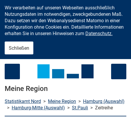
Wir verarbeiten auf unseren Webseiten ausschließlich
Zum Inhalt springen
Nutzungsdaten im notwendigen, zweckgebundenen Maß.
Dazu setzen wir den Webanalysedienst Matomo in einer
Konfiguration ohne Cookies ein. Detaillierte Informationen
erhalten Sie in unseren Hinweisen zum
Datenschutz.
Schließen
Menü öffnen
Meine Region
Statistikamt Nord
>
Meine Region
>
Hamburg (Auswahl)
>
Hamburg-Mitte (Auswahl)
>
St.Pauli
>
Zeitreihe
che starten