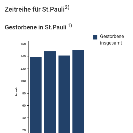
2)
Zeitreihe für St.Pauli
1)
Gestorbene in St.Pauli
 Karten
Gestorbene
insgesamt
160
140
120
100
Anzahl
80
60
40
20