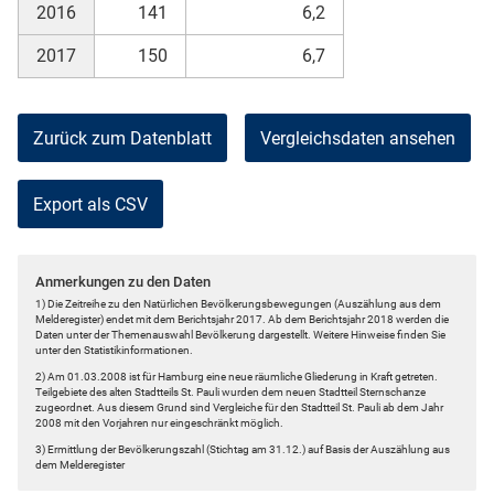
2016
141
6,2
2017
150
6,7
Zurück zum Datenblatt
Vergleichsdaten ansehen
Export als CSV
Anmerkungen zu den Daten
1) Die Zeitreihe zu den Natürlichen Bevölkerungsbewegungen (Auszählung aus dem
Melderegister) endet mit dem Berichtsjahr 2017. Ab dem Berichtsjahr 2018 werden die
Daten unter der Themenauswahl Bevölkerung dargestellt. Weitere Hinweise finden Sie
unter den Statistikinformationen.
2) Am 01.03.2008 ist für Hamburg eine neue räumliche Gliederung in Kraft getreten.
Teilgebiete des alten Stadtteils St. Pauli wurden dem neuen Stadtteil Sternschanze
zugeordnet. Aus diesem Grund sind Vergleiche für den Stadtteil St. Pauli ab dem Jahr
2008 mit den Vorjahren nur eingeschränkt möglich.
3) Ermittlung der Bevölkerungszahl (Stichtag am 31.12.) auf Basis der Auszählung aus
dem Melderegister