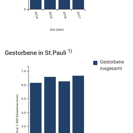
n
0
2014
2015
2016
2017
Zeit (Jahr)
1)
Gestorbene in St.Pauli
Gestorbene
insgesamt
stätige (Mikrozensus)
7,0
6,0
Anzahl je 1 000 Einwohner:innen
5,0
4,0
3,0