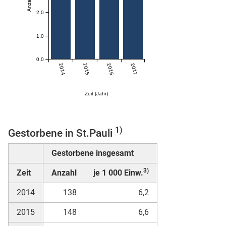
2,0
skosten
1,0
0,0
2014
2015
2016
2017
Zeit (Jahr)
n
1)
Gestorbene in St.Pauli
Gestorbene insgesamt
3)
nst
Zeit
Anzahl
je 1 000 Einw.
2014
138
6,2
2015
148
6,6