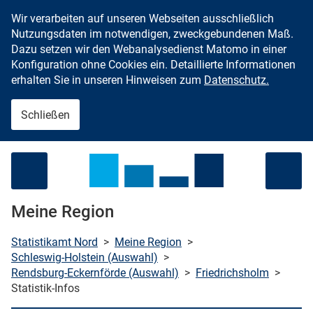
Wir verarbeiten auf unseren Webseiten ausschließlich
Zum Inhalt springen
Nutzungsdaten im notwendigen, zweckgebundenen Maß.
Dazu setzen wir den Webanalysedienst Matomo in einer
Konfiguration ohne Cookies ein. Detaillierte Informationen
erhalten Sie in unseren Hinweisen zum
Datenschutz.
Schließen
Menü öffnen
Meine Region
Statistikamt Nord
>
Meine Region
>
Schleswig-Holstein (Auswahl)
>
Rendsburg-Eckernförde (Auswahl)
>
Friedrichsholm
>
che starten
Statistik-Infos