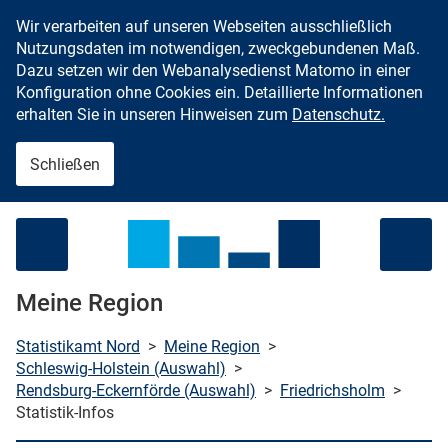
Wir verarbeiten auf unseren Webseiten ausschließlich
Zum Inhalt springen
Nutzungsdaten im notwendigen, zweckgebundenen Maß.
Dazu setzen wir den Webanalysedienst Matomo in einer
Konfiguration ohne Cookies ein. Detaillierte Informationen
erhalten Sie in unseren Hinweisen zum
Datenschutz.
Schließen
Menü öffnen
Meine Region
Statistikamt Nord
>
Meine Region
>
Schleswig-Holstein (Auswahl)
>
Rendsburg-Eckernförde (Auswahl)
>
Friedrichsholm
>
che starten
Statistik-Infos