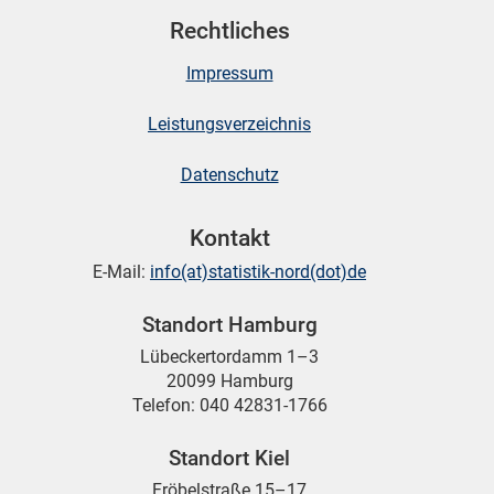
Rechtliches
skosten
Impressum
Leistungsverzeichnis
Datenschutz
Kontakt
n
E-Mail:
info(at)statistik-nord(dot)de
Standort Hamburg
Lübeckertordamm 1–3
nst
20099 Hamburg
Telefon: 040 42831-1766
Standort Kiel
Fröbelstraße 15–17