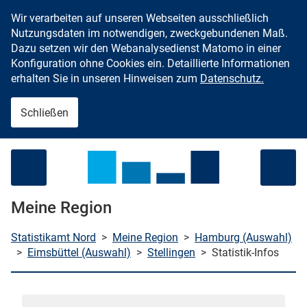
Wir verarbeiten auf unseren Webseiten ausschließlich
Zum Inhalt springen
Nutzungsdaten im notwendigen, zweckgebundenen Maß.
Dazu setzen wir den Webanalysedienst Matomo in einer
Konfiguration ohne Cookies ein. Detaillierte Informationen
erhalten Sie in unseren Hinweisen zum
Datenschutz.
Schließen
Menü öffnen
Meine Region
Statistikamt Nord
>
Meine Region
>
Hamburg (Auswahl)
>
Eimsbüttel (Auswahl)
>
Stellingen
>
Statistik-Infos
che starten