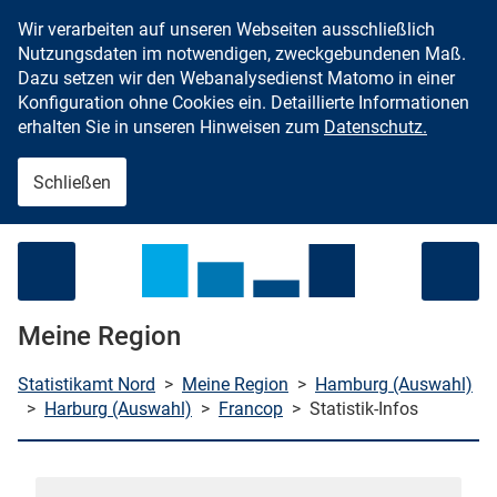
Wir verarbeiten auf unseren Webseiten ausschließlich
Zum Inhalt springen
Nutzungsdaten im notwendigen, zweckgebundenen Maß.
Dazu setzen wir den Webanalysedienst Matomo in einer
Konfiguration ohne Cookies ein. Detaillierte Informationen
erhalten Sie in unseren Hinweisen zum
Datenschutz.
Schließen
Menü öffnen
Meine Region
Statistikamt Nord
>
Meine Region
>
Hamburg (Auswahl)
>
Harburg (Auswahl)
>
Francop
>
Statistik-Infos
che starten