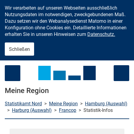
Wir verarbeiten auf unseren Webseiten ausschließlich
Zum Inhalt springen
Nutzungsdaten im notwendigen, zweckgebundenen Maß.
Dazu setzen wir den Webanalysedienst Matomo in einer
Konfiguration ohne Cookies ein. Detaillierte Informationen
erhalten Sie in unseren Hinweisen zum
Datenschutz.
Schließen
Menü öffnen
Meine Region
Statistikamt Nord
>
Meine Region
>
Hamburg (Auswahl)
>
Harburg (Auswahl)
>
Francop
>
Statistik-Infos
che starten