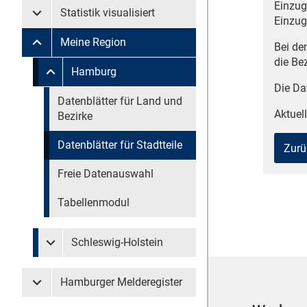
Einzug
Statistik visualisiert
Untermenü Statistik visualisiert
Einzug
Meine Region
Bei de
Untermenü Meine Region
die Be
Untermenü überspringen
Hamburg
Untermenü Meine Region Hamburg
Die Da
Untermenü überspringen
Datenblätter für Land und
Aktuell
Bezirke
Datenblätter für Stadtteile
Zurü
Freie Datenauswahl
Tabellenmodul
Schleswig-Holstein
Untermenü Meine Region Schleswig-Holstein
Hamburger Melderegister
Untermenü Hamburger Melderegister