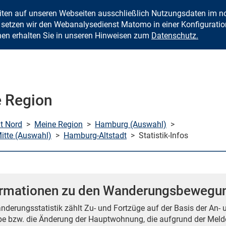
eiten auf unseren Webseiten ausschließlich Nutzungsdaten im
Zum Inhalt springen
setzen wir den Webanalysedienst Matomo in einer Konfiguration 
nen erhalten Sie in unseren Hinweisen zum
Datenschutz.
 Region
mt Nord
>
Meine Region
>
Hamburg (Auswahl)
>
tte (Auswahl)
>
Hamburg-Altstadt
>
Statistik-Infos
ormationen zu den Wanderungsbewegu
nderungsstatistik zählt Zu- und Fortzüge auf der Basis der An-
e bzw. die Änderung der Hauptwohnung, die aufgrund der Melde