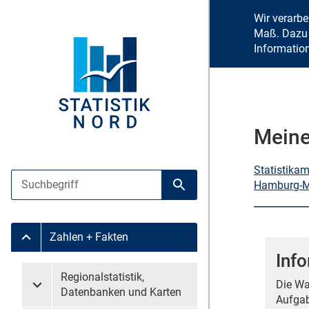
Wir verarb
Maß. Dazu 
Informatio
Meine
Statistika
Suche
Hamburg-Mi
Suche starten
Zahlen + Fakten
Untermenü Zahlen + Fakten
Inf
Untermenü überspringen
Regionalstatistik,
Die Wa
Untermenü Regionalstatistik, Datenbanken und Karten
Datenbanken und Karten
Aufgab