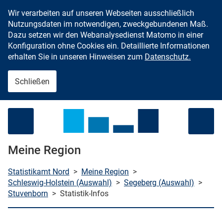
Wir verarbeiten auf unseren Webseiten ausschließlich
Zum Inhalt springen
Nutzungsdaten im notwendigen, zweckgebundenen Maß.
Dazu setzen wir den Webanalysedienst Matomo in einer
Konfiguration ohne Cookies ein. Detaillierte Informationen
erhalten Sie in unseren Hinweisen zum
Datenschutz.
Schließen
Menü öffnen
Meine Region
Statistikamt Nord
>
Meine Region
>
Schleswig-Holstein (Auswahl)
>
Segeberg (Auswahl)
>
Stuvenborn
>
Statistik-Infos
che starten