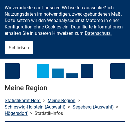
Wir verarbeiten auf unseren Webseiten ausschließlich
Zum Inhalt springen
Nutzungsdaten im notwendigen, zweckgebundenen Maß.
Dazu setzen wir den Webanalysedienst Matomo in einer
Konfiguration ohne Cookies ein. Detaillierte Informationen
erhalten Sie in unseren Hinweisen zum
Datenschutz.
Schließen
Menü öffnen
Meine Region
Statistikamt Nord
>
Meine Region
>
Schleswig-Holstein (Auswahl)
>
Segeberg (Auswahl)
>
Högersdorf
>
Statistik-Infos
che starten