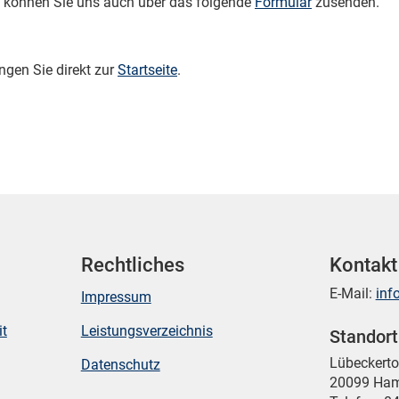
 können Sie uns auch über das folgende
Formular
zusenden.
ngen Sie direkt zur
Startseite
.
Rechtliches
Kontakt
E-Mail:
inf
Impressum
it
Leistungsverzeichnis
Standor
Mikrozensus)
Lübeckert
Datenschutz
20099 Ha