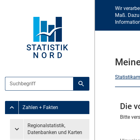
Wir verarb
Maß. Dazu 
Informatio
Meine
Statistika
Suche
Suche starten
Die v
Zahlen + Fakten
Untermenü Zahlen + Fakten
Bitte ve
Untermenü überspringen
Regionalstatistik,
Untermenü Regionalstatistik, Datenbanken und Karten
Datenbanken und Karten