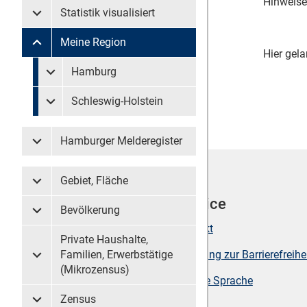
Hinweise
Statistik visualisiert
Untermenü Statistik visualisiert
Meine Region
Untermenü Meine Region
Hier gela
Untermenü überspringen
Hamburg
Untermenü Meine Region Hamburg
Schleswig-Holstein
Untermenü Meine Region Schleswig-Holstein
Hamburger Melderegister
Untermenü Hamburger Melderegister
Gebiet, Fläche
Untermenü Gebiet, Fläche
Werkzeuge
Service
Bevölkerung
Untermenü Bevölkerung
Seite drucken
Kontakt
Private Haushalte,
Sitemap
Erklärung zur Barrierefreihe
Familien, Erwerbstätige
Untermenü Private Haushalte, Familien, Erwerbstätige (
(Mikrozensus)
Suche
Leichte Sprache
Zensus
Untermenü Zensus