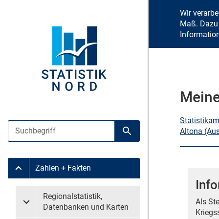
Wir verarb
Maß. Dazu 
Informatio
Meine
Statistika
Suche
Altona (Au
Suche starten
Zahlen + Fakten
Untermenü Zahlen + Fakten
Inf
Untermenü überspringen
Regionalstatistik,
Als St
Untermenü Regionalstatistik, Datenbanken und Karten
Datenbanken und Karten
Kriegs