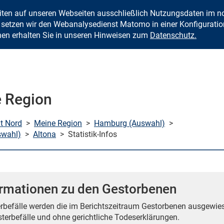
eiten auf unseren Webseiten ausschließlich Nutzungsdaten im
Zum Inhalt springen
setzen wir den Webanalysedienst Matomo in einer Konfiguration 
nen erhalten Sie in unseren Hinweisen zum
Datenschutz.
 Region
mt Nord
>
Meine Region
>
Hamburg (Auswahl)
>
swahl)
>
Altona
>
Statistik-Infos
ormationen zu den Gestorbenen
erbefälle werden die im Berichtszeitraum Gestorbenen ausgewie
sterbefälle und ohne gerichtliche Todeserklärungen.