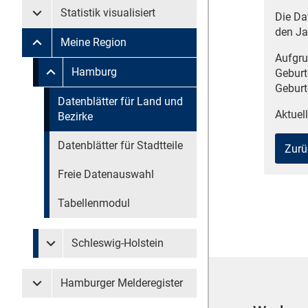
Statistik visualisiert
Die Da
Untermenü Statistik visualisiert
den Ja
Meine Region
Untermenü Meine Region
Aufgru
Untermenü überspringen
Hamburg
Geburt
Untermenü Meine Region Hamburg
Geburt
Untermenü überspringen
Datenblätter für Land und
Aktuell
Bezirke
Datenblätter für Stadtteile
Zurü
Freie Datenauswahl
Tabellenmodul
Schleswig-Holstein
Untermenü Meine Region Schleswig-Holstein
Hamburger Melderegister
Untermenü Hamburger Melderegister